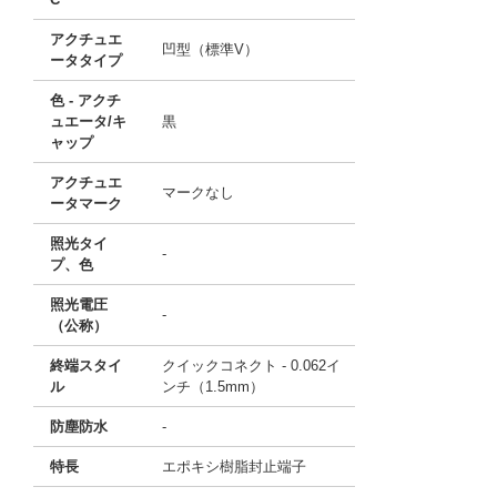
アクチュエ
凹型（標準V）
ータタイプ
色 - アクチ
ュエータ/キ
黒
ャップ
アクチュエ
マークなし
ータマーク
照光タイ
-
プ、色
照光電圧
-
（公称）
終端スタイ
クイックコネクト - 0.062イ
ル
ンチ（1.5mm）
防塵防水
-
特長
エポキシ樹脂封止端子