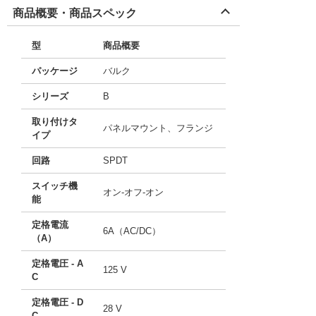
商品概要・商品スペック
型
商品概要
パッケージ
バルク
シリーズ
B
取り付けタ
パネルマウント、フランジ
イプ
回路
SPDT
スイッチ機
オン-オフ-オン
能
定格電流
6A（AC/DC）
（A）
定格電圧 - A
125 V
C
定格電圧 - D
28 V
C