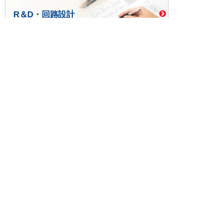
R＆D・回路設計
基板設計・製造・実装
ケース・ハーネス加工
※掲載されている価格には消費税、各種手数料が含まれ
ておりません。別途消費税およびお支払方法に応じた
手数料が必要になります。
※このホームページに掲載されている、記事・写真の一
部または全部をそのまま、または改変して利用・転
載・転用することを禁じます。
※商品によって販売価格が店頭価格と異なる場合がござ
います。
※弊社ではお客様が商品を選びやすくするためにデータ
シートの提供や技術情報、商品画像の表示を行ってい