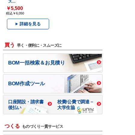
ス...
￥5,500
税込￥6,050
詳細を見る
買う
早く・便利に・スムーズに
BOM一括検索＆お見積り
BOM作成ツール
口座開設・請求書
校費/公費で調達－
後払い
大学生協
つくる
ものづくり一貫サービス