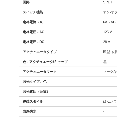
回路
SPDT
スイッチ機能
オン-オ
定格電流（A）
6A（AC
定格電圧 - AC
125 V
定格電圧 - DC
28 V
アクチュエータタイプ
凹型（標
色 - アクチュエータ/キャップ
黒
アクチュエータマーク
マークな
照光タイプ、色
-
照光電圧（公称）
-
終端スタイル
はんだラ
防塵防水
-