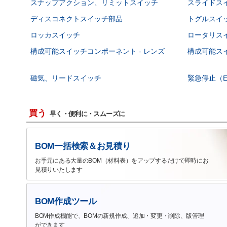
スナップアクション、リミットスイッチ
スライドス
ディスコネクトスイッチ部品
トグルスイ
ロッカスイッチ
ロータリス
構成可能スイッチコンポーネント - レンズ
構成可能スイ
磁気、リードスイッチ
緊急停止（E
買う
早く・便利に・スムーズに
BOM一括検索＆お見積り
お手元にある大量のBOM（材料表）をアップするだけで即時にお
見積りいたします
BOM作成ツール
BOM作成機能で、BOMの新規作成、追加・変更・削除、版管理
ができます