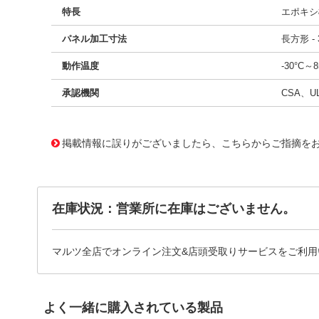
特長
エポキシ
パネル加工寸法
長方形 - 3
動作温度
-30°C～8
承認機関
CSA、U
11659809
!041! B121J37ZQ22M
掲載情報に誤りがございましたら、こちらからご指摘を
在庫状況：営業所に在庫はございません。
マルツ全店でオンライン注文&店頭受取りサービスをご利用
よく一緒に購入されている製品