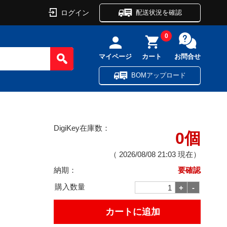
ログイン
配送状況を確認
0
マイページ
カート
お問合せ
BOMアップロード
DigiKey在庫数：
0個
（
2026/08/08 21:03
現在）
納期：
要確認
購入数量