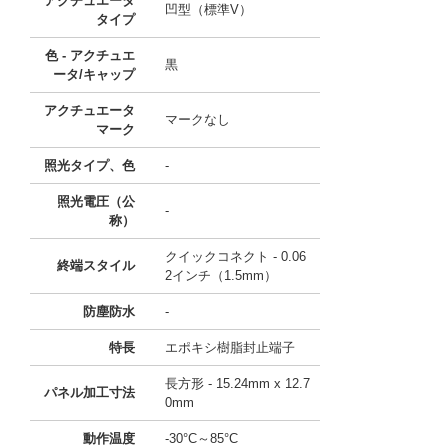
アクチュエータ
凹型（標準V）
タイプ
色 - アクチュエ
黒
ータ/キャップ
アクチュエータ
マークなし
マーク
照光タイプ、色
-
照光電圧（公
-
称）
クイックコネクト - 0.06
終端スタイル
2インチ（1.5mm）
防塵防水
-
特長
エポキシ樹脂封止端子
長方形 - 15.24mm x 12.7
パネル加工寸法
0mm
動作温度
-30°C～85°C