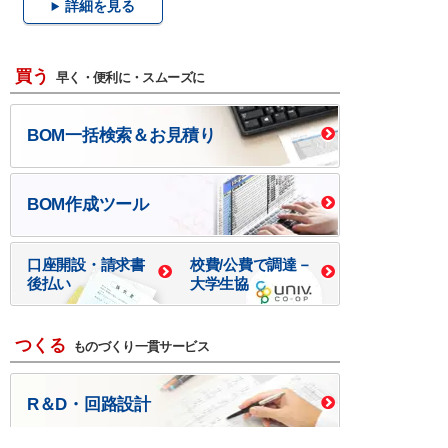
詳細を見る
買う
早く・便利に・スムーズに
BOM一括検索＆お見積り
BOM作成ツール
口座開設・請求書
校費/公費で調達－
後払い
大学生協
つくる
ものづくり一貫サービス
R＆D・回路設計