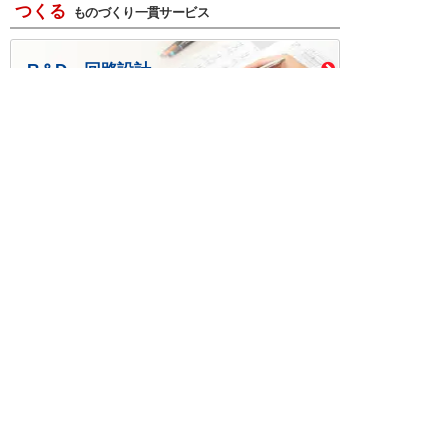
つくる
ものづくり一貫サービス
R＆D・回路設計
基板設計・製造・実装
ケース・ハーネス加工
※掲載されている価格には消費税、各種手数料が含まれ
ておりません。別途消費税およびお支払方法に応じた
手数料が必要になります。
※このホームページに掲載されている、記事・写真の一
部または全部をそのまま、または改変して利用・転
載・転用することを禁じます。
※商品によって販売価格が店頭価格と異なる場合がござ
います。