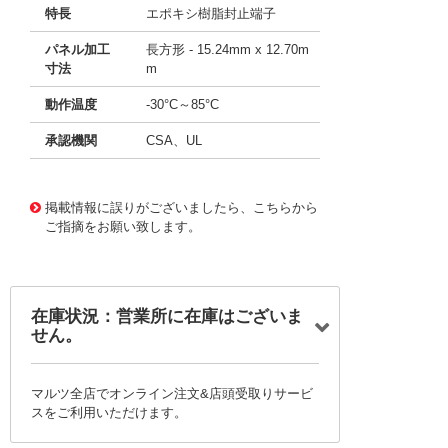
特長
エポキシ樹脂封止端子
パネル加工
長方形 - 15.24mm x 12.70m
寸法
m
動作温度
-30°C～85°C
承認機関
CSA、UL
11659876
!041! B123J50ZQ22P
掲載情報に誤りがございましたら、こちらから
ご指摘をお願い致します。
在庫状況：営業所に在庫はございま
せん。
マルツ全店でオンライン注文&店頭受取りサービ
スをご利用いただけます。