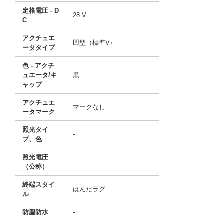
定格電圧 - D
28 V
C
アクチュエ
凹型（標準V）
ータタイプ
色 - アクチ
ュエータ/キ
黒
ャップ
アクチュエ
マークなし
ータマーク
照光タイ
-
プ、色
照光電圧
-
（公称）
終端スタイ
はんだラグ
ル
防塵防水
-