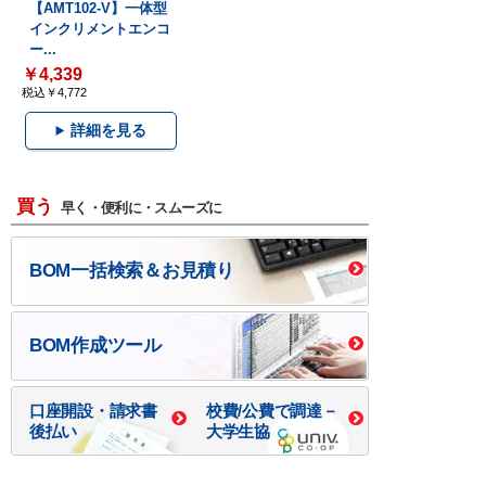
【AMT102-V】一体型
インクリメントエンコ
ー...
￥4,339
税込￥4,772
詳細を見る
買う
早く・便利に・スムーズに
BOM一括検索＆お見積り
BOM作成ツール
口座開設・請求書
校費/公費で調達－
後払い
大学生協