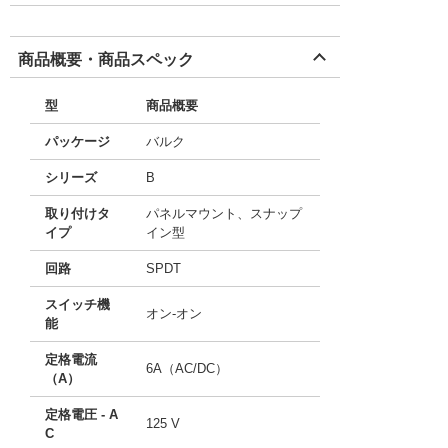
商品概要・商品スペック
型
商品概要
パッケージ
バルク
シリーズ
B
取り付けタ
パネルマウント、スナップ
イプ
イン型
回路
SPDT
スイッチ機
オン-オン
能
定格電流
6A（AC/DC）
（A）
定格電圧 - A
125 V
C