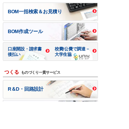
BOM一括検索＆お見積り
BOM作成ツール
口座開設・請求書
校費/公費で調達－
後払い
大学生協
つくる
ものづくり一貫サービス
R＆D・回路設計
基板設計・製造・実装
ケース・ハーネス加工