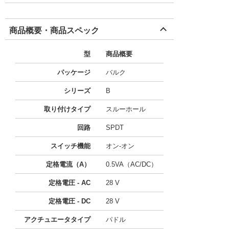
商品概要・商品スペック
型
商品概要
パッケージ
バルク
シリーズ
B
取り付けタイプ
スルーホール
回路
SPDT
スイッチ機能
オン-オン
定格電流（A）
0.5VA（AC/DC）
定格電圧 - AC
28 V
定格電圧 - DC
28 V
アクチュエータタイプ
パドル