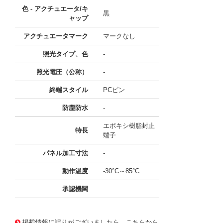
色 - アクチュエータ/キ
黒
ャップ
アクチュエータマーク
マークなし
照光タイプ、色
-
照光電圧（公称）
-
終端スタイル
PCピン
防塵防水
-
エポキシ樹脂封止
特長
端子
パネル加工寸法
-
動作温度
-30°C～85°C
承認機関
11659891
!041! B123J72V3B2
掲載情報に誤りがございましたら、こちらから