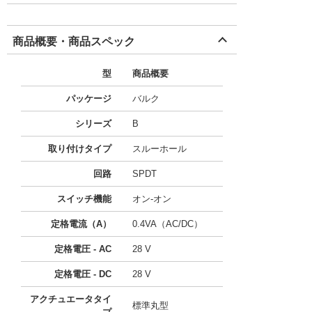
商品概要・商品スペック
型
商品概要
パッケージ
バルク
シリーズ
B
取り付けタイプ
スルーホール
回路
SPDT
スイッチ機能
オン-オン
定格電流（A）
0.4VA（AC/DC）
定格電圧 - AC
28 V
定格電圧 - DC
28 V
アクチュエータタイ
標準丸型