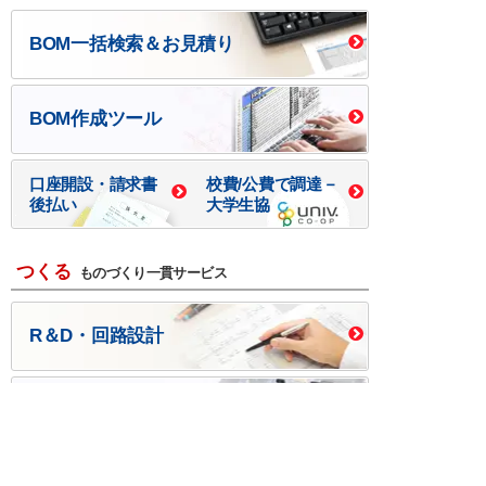
BOM一括検索＆お見積り
BOM作成ツール
口座開設・請求書
校費/公費で調達－
後払い
大学生協
つくる
ものづくり一貫サービス
R＆D・回路設計
基板設計・製造・実装
ケース・ハーネス加工