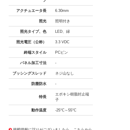
プ
アクチュエータ長
6.30mm
照光
照明付き
照光タイプ、色
LED、緑
照光電圧（公称）
3.3 VDC
終端スタイル
PCピン
パネル加工寸法
-
ブッシングスレッド
ネジ山なし
防塵防水
-
エポキシ樹脂封止端
特長
子
動作温度
-25°C～55°C
11660230
!041! B12JJPF
掲載情報に誤りがございましたら、こちらから