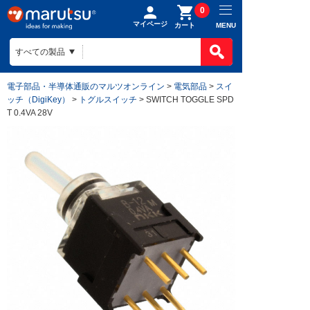
0
マイページ
MENU
カート
電子部品・半導体通販のマルツオンライン
>
電気部品
>
スイ
ッチ（DigiKey）
>
トグルスイッチ
> SWITCH TOGGLE SPD
T 0.4VA 28V