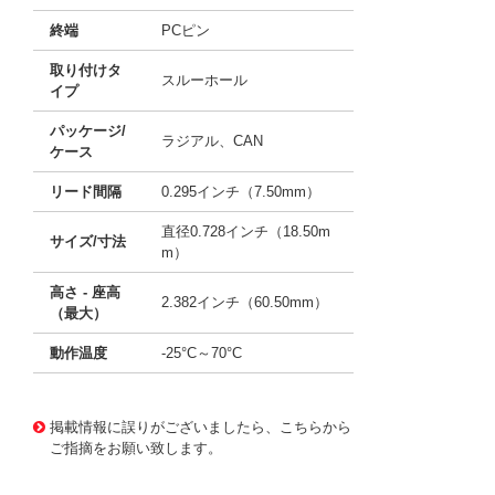
終端
PCピン
取り付けタ
スルーホール
イプ
パッケージ/
ラジアル、CAN
ケース
リード間隔
0.295インチ（7.50mm）
直径0.728インチ（18.50m
サイズ/寸法
m）
高さ - 座高
2.382インチ（60.50mm）
（最大）
動作温度
-25°C～70°C
11660737
!041! B1860-2R5107-R
掲載情報に誤りがございましたら、こちらから
ご指摘をお願い致します。