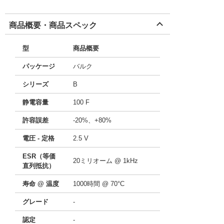
商品概要・商品スペック
型
商品概要
パッケージ
バルク
シリーズ
B
静電容量
100 F
許容誤差
-20%、+80%
電圧 - 定格
2.5 V
ESR（等価
20ミリオーム @ 1kHz
直列抵抗）
寿命 @ 温度
1000時間 @ 70°C
グレード
-
認定
-