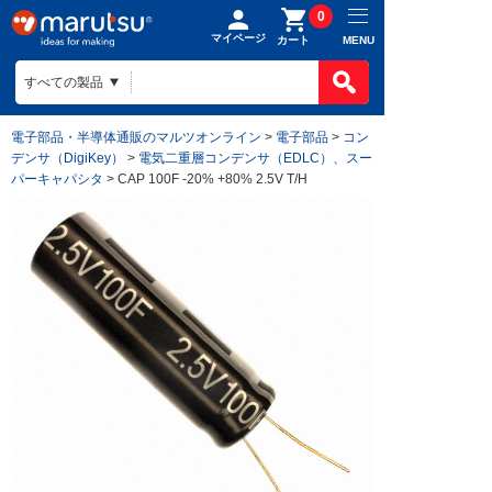
0
マイページ
MENU
カート
電子部品・半導体通販のマルツオンライン
>
電子部品
>
コン
デンサ（DigiKey）
>
電気二重層コンデンサ（EDLC）、スー
パーキャパシタ
> CAP 100F -20% +80% 2.5V T/H