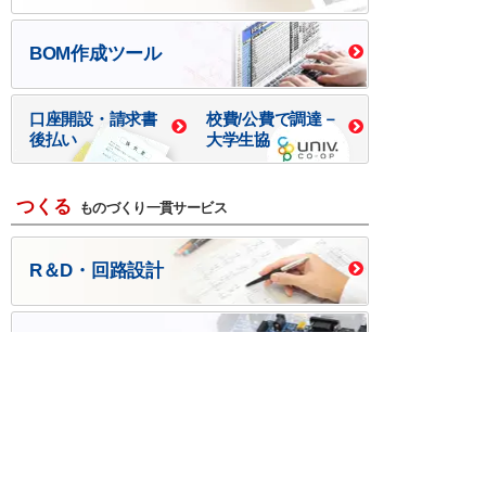
BOM作成ツール
口座開設・請求書
校費/公費で調達－
後払い
大学生協
つくる
ものづくり一貫サービス
R＆D・回路設計
基板設計・製造・実装
ケース・ハーネス加工