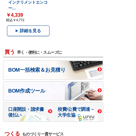
インクリメントエンコ
ー...
￥4,339
税込￥4,772
詳細を見る
買う
早く・便利に・スムーズに
BOM一括検索＆お見積り
BOM作成ツール
口座開設・請求書
校費/公費で調達－
後払い
大学生協
つくる
ものづくり一貫サービス