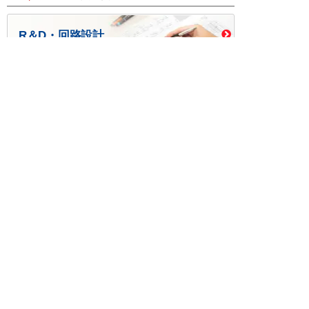
R＆D・回路設計
基板設計・製造・実装
ケース・ハーネス加工
※掲載されている価格には消費税、各種手数料が含まれ
ておりません。別途消費税およびお支払方法に応じた
手数料が必要になります。
※このホームページに掲載されている、記事・写真の一
部または全部をそのまま、または改変して利用・転
載・転用することを禁じます。
※商品によって販売価格が店頭価格と異なる場合がござ
います。
※弊社ではお客様が商品を選びやすくするためにデータ