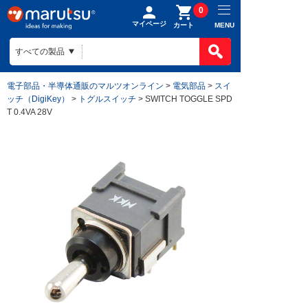
0
マイページ
MENU
カート
電子部品・半導体通販のマルツオンライン
>
電気部品
>
スイ
ッチ（DigiKey）
>
トグルスイッチ
> SWITCH TOGGLE SPD
T 0.4VA 28V