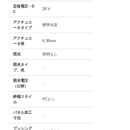
定格電圧 - D
28 V
C
アクチュエ
標準丸型
ータタイプ
アクチュエ
6.30mm
ータ長
照光
照明なし
照光タイ
-
プ、色
照光電圧
-
（公称）
終端スタイ
PCピン
ル
パネル加工
-
寸法
ブッシング