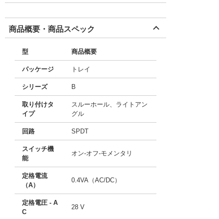
商品概要・商品スペック
型
商品概要
パッケージ
トレイ
シリーズ
B
取り付けタ
スルーホール、ライトアン
イプ
グル
回路
SPDT
スイッチ機
オン-オフ-モメンタリ
能
定格電流
0.4VA（AC/DC）
（A）
定格電圧 - A
28 V
C