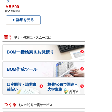
ス...
￥5,500
税込￥6,050
詳細を見る
買う
早く・便利に・スムーズに
BOM一括検索＆お見積り
BOM作成ツール
口座開設・請求書
校費/公費で調達－
後払い
大学生協
つくる
ものづくり一貫サービス