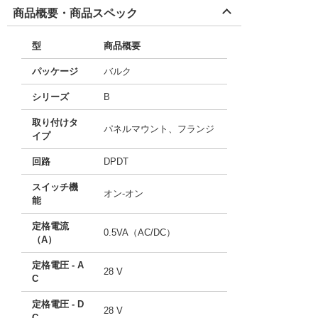
商品概要・商品スペック
型
商品概要
パッケージ
バルク
シリーズ
B
取り付けタ
パネルマウント、フランジ
イプ
回路
DPDT
スイッチ機
オン-オン
能
定格電流
0.5VA（AC/DC）
（A）
定格電圧 - A
28 V
C
定格電圧 - D
28 V
C