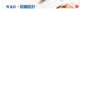
R＆D・回路設計
基板設計・製造・実装
ケース・ハーネス加工
※掲載されている価格には消費税、各種手数料が含まれ
ておりません。別途消費税およびお支払方法に応じた
手数料が必要になります。
※このホームページに掲載されている、記事・写真の一
部または全部をそのまま、または改変して利用・転
載・転用することを禁じます。
※商品によって販売価格が店頭価格と異なる場合がござ
います。
※弊社ではお客様が商品を選びやすくするためにデータ
シートの提供や技術情報、商品画像の表示を行ってい