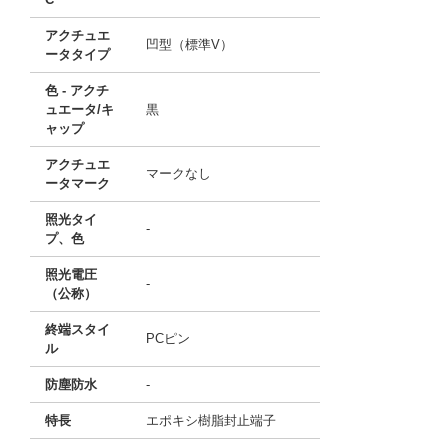
アクチュエ
凹型（標準V）
ータタイプ
色 - アクチ
ュエータ/キ
黒
ャップ
アクチュエ
マークなし
ータマーク
照光タイ
-
プ、色
照光電圧
-
（公称）
終端スタイ
PCピン
ル
防塵防水
-
特長
エポキシ樹脂封止端子