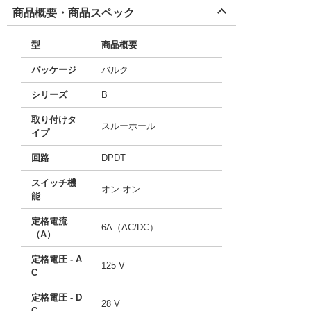
商品概要・商品スペック
型
商品概要
パッケージ
バルク
シリーズ
B
取り付けタ
スルーホール
イプ
回路
DPDT
スイッチ機
オン-オン
能
定格電流
6A（AC/DC）
（A）
定格電圧 - A
125 V
C
定格電圧 - D
28 V
C