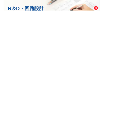
R＆D・回路設計
基板設計・製造・実装
ケース・ハーネス加工
※掲載されている価格には消費税、各種手数料が含まれ
ておりません。別途消費税およびお支払方法に応じた
手数料が必要になります。
※このホームページに掲載されている、記事・写真の一
部または全部をそのまま、または改変して利用・転
載・転用することを禁じます。
※商品によって販売価格が店頭価格と異なる場合がござ
います。
※弊社ではお客様が商品を選びやすくするためにデータ
シートの提供や技術情報、商品画像の表示を行ってい