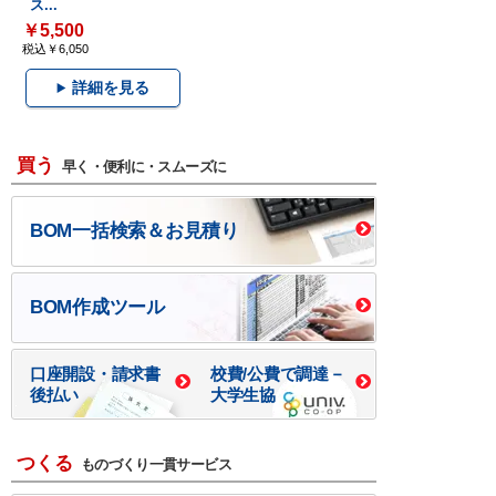
ス...
￥5,500
税込￥6,050
詳細を見る
買う
早く・便利に・スムーズに
BOM一括検索＆お見積り
BOM作成ツール
口座開設・請求書
校費/公費で調達－
後払い
大学生協
つくる
ものづくり一貫サービス