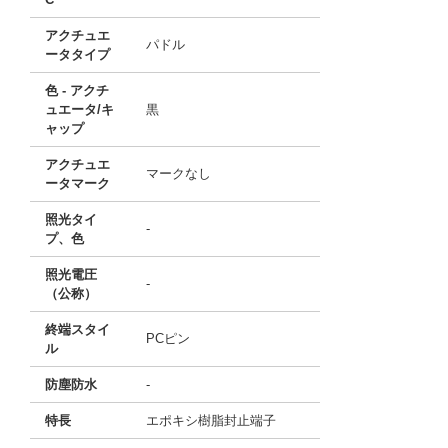
アクチュエ
パドル
ータタイプ
色 - アクチ
ュエータ/キ
黒
ャップ
アクチュエ
マークなし
ータマーク
照光タイ
-
プ、色
照光電圧
-
（公称）
終端スタイ
PCピン
ル
防塵防水
-
特長
エポキシ樹脂封止端子