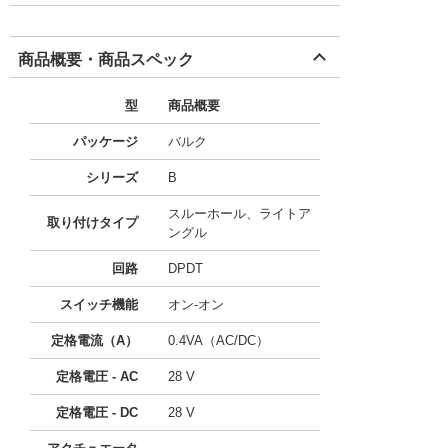
商品概要・商品スペック
型
商品概要
パッケージ
バルク
シリーズ
B
スルーホール、ライトア
取り付けタイプ
ングル
回路
DPDT
スイッチ機能
オン-オン
定格電流（A）
0.4VA（AC/DC）
定格電圧 - AC
28 V
定格電圧 - DC
28 V