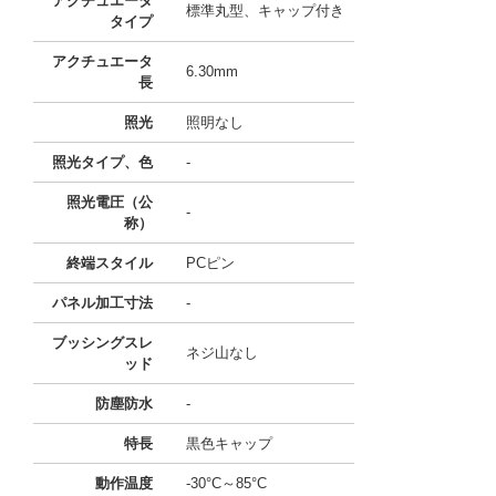
アクチュエータ
標準丸型、キャップ付き
タイプ
アクチュエータ
6.30mm
長
照光
照明なし
照光タイプ、色
-
照光電圧（公
-
称）
終端スタイル
PCピン
パネル加工寸法
-
ブッシングスレ
ネジ山なし
ッド
防塵防水
-
特長
黒色キャップ
動作温度
-30°C～85°C