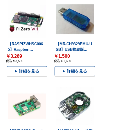
【RASPIZWHSC006
【MR-CH9329EMU-U
5】Raspberr...
SB】USB接続版...
￥3,269
￥1,500
税込￥3,595
税込￥1,650
詳細を見る
詳細を見る