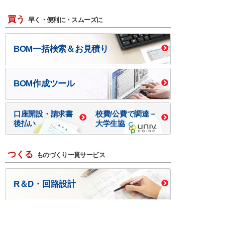
買う
早く・便利に・スムーズに
BOM一括検索＆お見積り
BOM作成ツール
口座開設・請求書
校費/公費で調達－
後払い
大学生協
つくる
ものづくり一貫サービス
R＆D・回路設計
基板設計・製造・実装