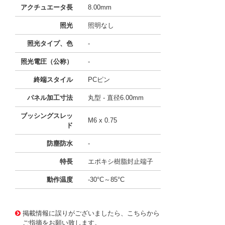
アクチュエータ長
8.00mm
照光
照明なし
照光タイプ、色
-
照光電圧（公称）
-
終端スタイル
PCピン
パネル加工寸法
丸型 - 直径6.00mm
ブッシングスレッ
M6 x 0.75
ド
防塵防水
-
特長
エポキシ樹脂封止端子
動作温度
-30°C～85°C
11661686 0000000201288928
!041! B28A1P
掲載情報に誤りがございましたら、こちらから
ご指摘をお願い致します。