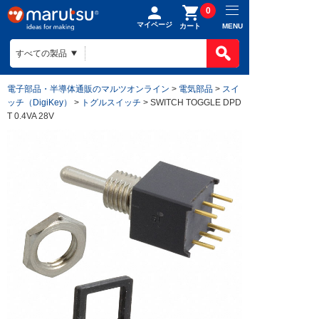
0
マイページ
MENU
カート
電子部品・半導体通販のマルツオンライン
>
電気部品
>
スイ
ッチ（DigiKey）
>
トグルスイッチ
> SWITCH TOGGLE DPD
T 0.4VA 28V