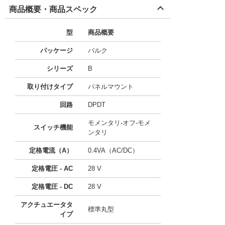
商品概要・商品スペック
型
商品概要
パッケージ
バルク
シリーズ
B
取り付けタイプ
パネルマウント
回路
DPDT
モメンタリ-オフ-モメ
スイッチ機能
ンタリ
定格電流（A）
0.4VA（AC/DC）
定格電圧 - AC
28 V
定格電圧 - DC
28 V
アクチュエータタ
標準丸型
イプ