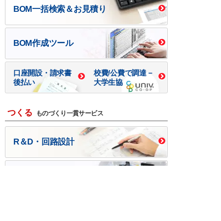
BOM一括検索＆お見積り
BOM作成ツール
口座開設・請求書
校費/公費で調達－
後払い
大学生協
つくる
ものづくり一貫サービス
R＆D・回路設計
基板設計・製造・実装
ケース・ハーネス加工