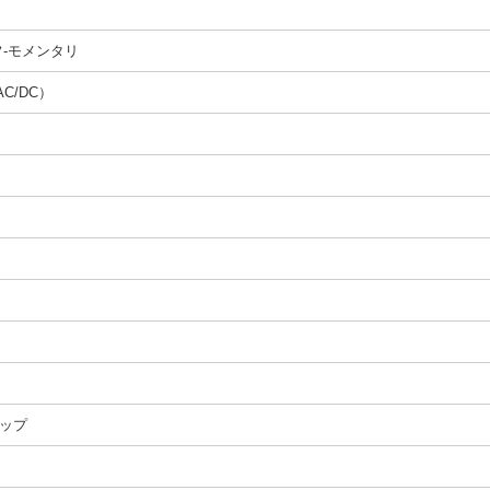
フ-モメンタリ
AC/DC）
m
ップ