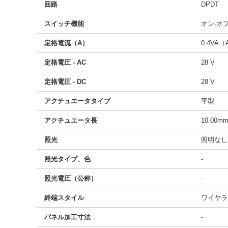
回路
DPDT
スイッチ機能
オン-オ
定格電流（A）
0.4VA（
定格電圧 - AC
28 V
定格電圧 - DC
28 V
アクチュエータタイプ
平型
アクチュエータ長
10.00m
照光
照明なし
照光タイプ、色
-
照光電圧（公称）
-
終端スタイル
ワイヤラ
パネル加工寸法
-