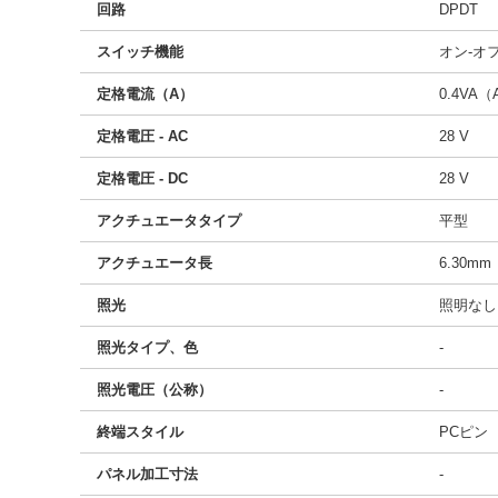
回路
DPDT
スイッチ機能
オン-オ
定格電流（A）
0.4VA（
定格電圧 - AC
28 V
定格電圧 - DC
28 V
アクチュエータタイプ
平型
アクチュエータ長
6.30mm
照光
照明なし
照光タイプ、色
-
照光電圧（公称）
-
終端スタイル
PCピン
パネル加工寸法
-