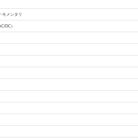
フ-モメンタリ
AC/DC）