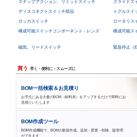
スナップアクション、リミットスイッチ
スライドス
ディスコネクトスイッチ部品
トグルスイ
ロッカスイッチ
ロータリス
構成可能スイッチコンポーネント - レンズ
構成可能スイ
磁気、リードスイッチ
緊急停止（E
買う
早く・便利に・スムーズに
BOM一括検索＆お見積り
お手元にある大量のBOM（材料表）をアップするだけで即時にお
見積りいたします
BOM作成ツール
BOM作成機能で、BOMの新規作成、追加・変更・削除、版管理
ができます