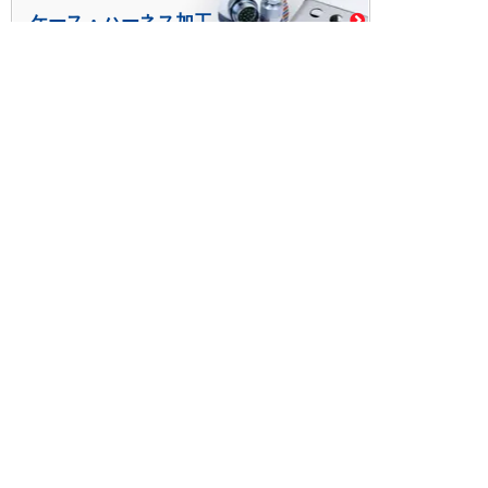
ケース・ハーネス加工
※掲載されている価格には消費税、各種手数料が含まれ
ておりません。別途消費税およびお支払方法に応じた
手数料が必要になります。
※このホームページに掲載されている、記事・写真の一
部または全部をそのまま、または改変して利用・転
載・転用することを禁じます。
※商品によって販売価格が店頭価格と異なる場合がござ
います。
※弊社ではお客様が商品を選びやすくするためにデータ
シートの提供や技術情報、商品画像の表示を行ってい
ます。
しかしさまざまな事情により、これらの情報がすべて
正確であることを弊社が保証することはできません。
商品の正確な仕様等は各メーカーの最新のデータシー
トで確認して頂きますようお願いいたします。
また、商品画像につきましても、当アイテムとは異な
るイメージ画像を表示している場合がございます。
ご注文の際はくれぐれもご注意願います。また、注文