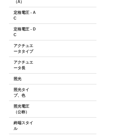
（A）
定格電圧 - A
C
定格電圧 - D
C
アクチュエ
ータタイプ
アクチュエ
ータ長
照光
照光タイ
プ、色
照光電圧
（公称）
終端スタイ
ル