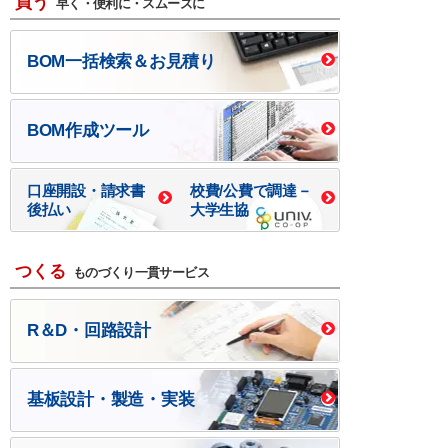
買う
早く・便利に・スムーズに
BOM一括検索＆お見積り
BOM作成ツール
口座開設・請求書
校費/公費で調達－
後払い
大学生協
つくる
ものづくり一貫サービス
R＆D・回路設計
基板設計・製造・実装