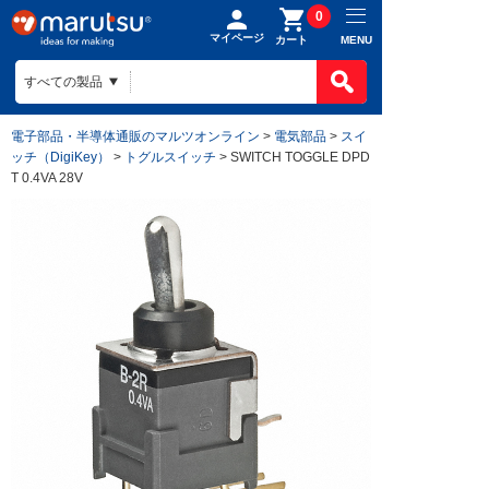
0
マイページ
MENU
カート
電子部品・半導体通販のマルツオンライン
>
電気部品
>
スイ
ッチ（DigiKey）
>
トグルスイッチ
> SWITCH TOGGLE DPD
T 0.4VA 28V