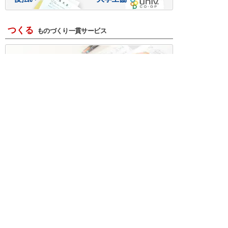
つくる
ものづくり一貫サービス
R＆D・回路設計
基板設計・製造・実装
ケース・ハーネス加工
※掲載されている価格には消費税、各種手数料が含まれ
ておりません。別途消費税およびお支払方法に応じた
手数料が必要になります。
※このホームページに掲載されている、記事・写真の一
部または全部をそのまま、または改変して利用・転
載・転用することを禁じます。