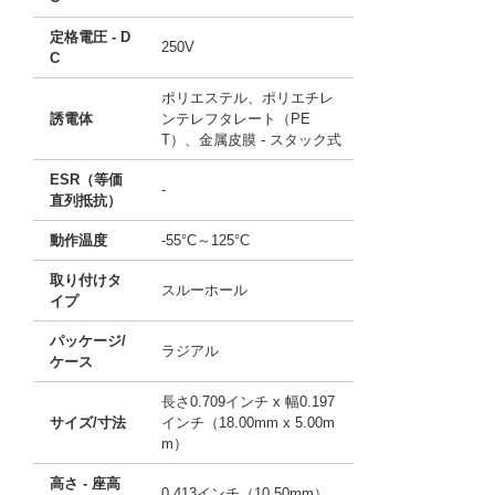
定格電圧 - D
250V
C
ポリエステル、ポリエチレ
誘電体
ンテレフタレート（PE
T）、金属皮膜 - スタック式
ESR（等価
-
直列抵抗）
動作温度
-55°C～125°C
取り付けタ
スルーホール
イプ
パッケージ/
ラジアル
ケース
長さ0.709インチ x 幅0.197
サイズ/寸法
インチ（18.00mm x 5.00m
m）
高さ - 座高
0.413インチ（10.50mm）