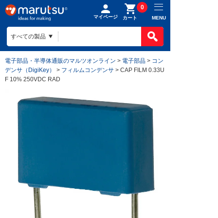
0
マイページ
MENU
カート
電子部品・半導体通販のマルツオンライン
>
電子部品
>
コン
デンサ（DigiKey）
>
フィルムコンデンサ
> CAP FILM 0.33U
F 10% 250VDC RAD