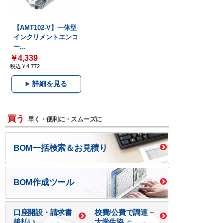
【AMT102-V】一体型
インクリメントエンコ
ー...
￥4,339
税込￥4,772
詳細を見る
買う
早く・便利に・スムーズに
BOM一括検索＆お見積り
BOM作成ツール
口座開設・請求書
校費/公費で調達－
後払い
大学生協