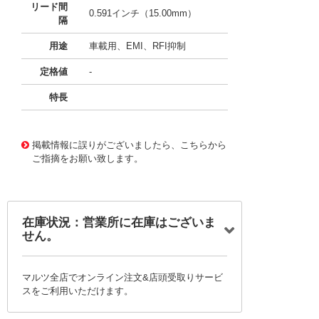
リード間
0.591インチ（15.00mm）
隔
用途
車載用、EMI、RFI抑制
定格値
-
特長
11663009
!041! B32522Q8473K289
掲載情報に誤りがございましたら、こちらから
ご指摘をお願い致します。
在庫状況：営業所に在庫はございま
せん。
マルツ全店でオンライン注文&店頭受取りサービ
スをご利用いただけます。