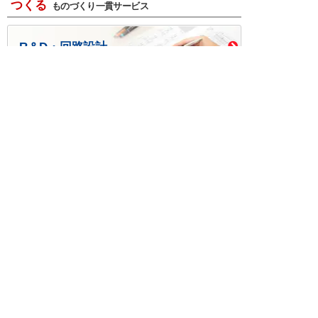
つくる
ものづくり一貫サービス
R＆D・回路設計
基板設計・製造・実装
ケース・ハーネス加工
※掲載されている価格には消費税、各種手数料が含まれ
ておりません。別途消費税およびお支払方法に応じた
手数料が必要になります。
※このホームページに掲載されている、記事・写真の一
部または全部をそのまま、または改変して利用・転
載・転用することを禁じます。
※商品によって販売価格が店頭価格と異なる場合がござ
います。