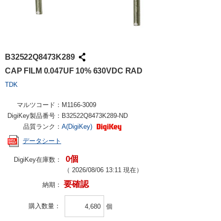
B32522Q8473K289
CAP FILM 0.047UF 10% 630VDC RAD
TDK
マルツコード：
M1166-3009
DigiKey製品番号：
B32522Q8473K289-ND
品質ランク：
A(DigiKey)
データシート
0個
DigiKey在庫数：
（
2026/08/06 13:11
現在）
要確認
納期：
購入数量
個