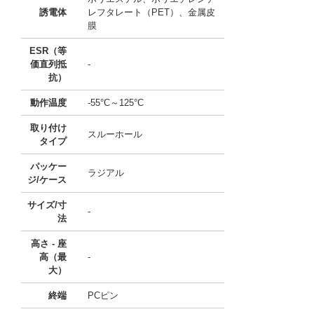
誘電体
レフタレート（PET）、金属皮
膜
ESR（等
価直列抵
-
抗）
動作温度
-55°C～125°C
取り付け
スルーホール
タイプ
パッケー
ラジアル
ジ/ケース
サイズ/寸
-
法
高さ - 座
高（最
-
大）
終端
PCピン