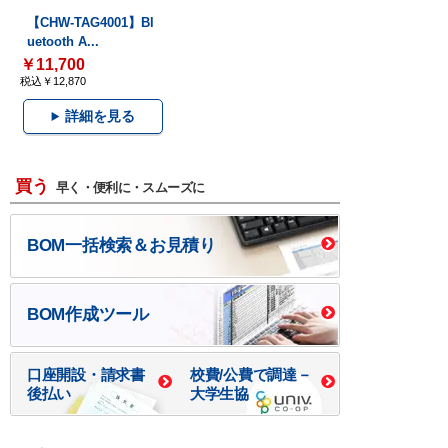
【CHW-TAG4001】Bl
uetooth A...
￥11,700
税込￥12,870
詳細を見る
買う
早く・便利に・スムーズに
BOM一括検索＆お見積り
BOM作成ツール
口座開設・請求書
校費/公費で調達－
後払い
大学生協