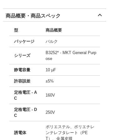
商品概要・商品スペック
型
商品概要
パッケージ
バルク
B3252* - MKT General Purp
シリーズ
ose
静電容量
10 µF
許容誤差
±5%
定格電圧 - A
160V
C
定格電圧 - D
250V
C
ポリエステル、ポリエチレ
誘電体
ンテレフタレート（PE
T）、金属皮膜