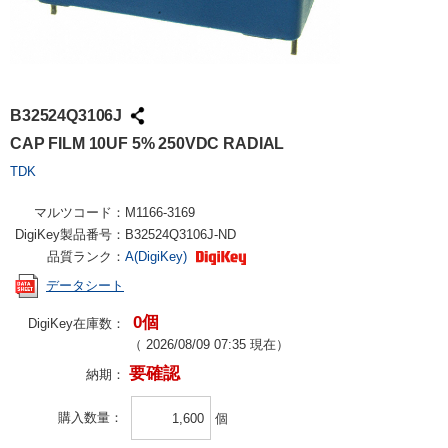
B32524Q3106J
CAP FILM 10UF 5% 250VDC RADIAL
TDK
マルツコード：
M1166-3169
DigiKey製品番号：
B32524Q3106J-ND
品質ランク：
A(DigiKey)
データシート
0個
DigiKey在庫数：
（
2026/08/09 07:35
現在）
要確認
納期：
購入数量
個