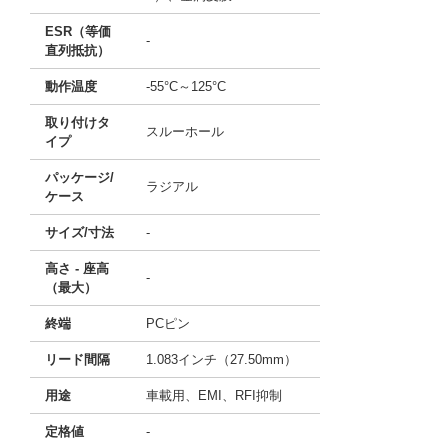
ESR（等価
-
直列抵抗）
動作温度
-55°C～125°C
取り付けタ
スルーホール
イプ
パッケージ/
ラジアル
ケース
サイズ/寸法
-
高さ - 座高
-
（最大）
終端
PCピン
リード間隔
1.083インチ（27.50mm）
用途
車載用、EMI、RFI抑制
定格値
-