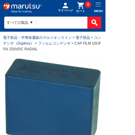
0
マイページ
MENU
カート
電子部品・半導体通販のマルツオンライン
>
電子部品
>
コン
デンサ（DigiKey）
>
フィルムコンデンサ
> CAP FILM 10UF
5% 250VDC RADIAL