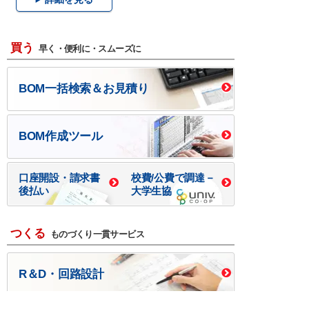
買う
早く・便利に・スムーズに
BOM一括検索＆お見積り
BOM作成ツール
口座開設・請求書
校費/公費で調達－
後払い
大学生協
つくる
ものづくり一貫サービス
R＆D・回路設計