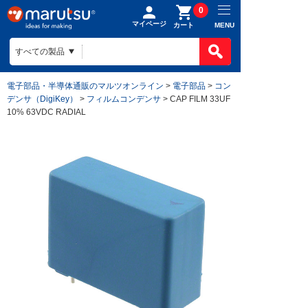
0
マイページ
MENU
カート
電子部品・半導体通販のマルツオンライン
>
電子部品
>
コン
デンサ（DigiKey）
>
フィルムコンデンサ
> CAP FILM 33UF
10% 63VDC RADIAL