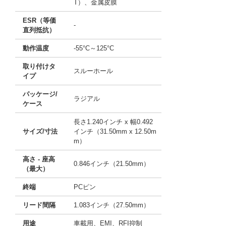
T）、金属皮膜
ESR（等価
-
直列抵抗）
動作温度
-55°C～125°C
取り付けタ
スルーホール
イプ
パッケージ/
ラジアル
ケース
長さ1.240インチ x 幅0.492
サイズ/寸法
インチ（31.50mm x 12.50m
m）
高さ - 座高
0.846インチ（21.50mm）
（最大）
終端
PCピン
リード間隔
1.083インチ（27.50mm）
用途
車載用、EMI、RFI抑制