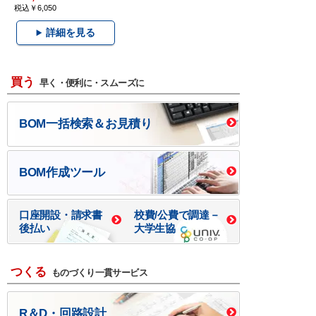
税込￥6,050
詳細を見る
買う
早く・便利に・スムーズに
BOM一括検索＆お見積り
BOM作成ツール
口座開設・請求書
校費/公費で調達－
後払い
大学生協
つくる
ものづくり一貫サービス
R＆D・回路設計