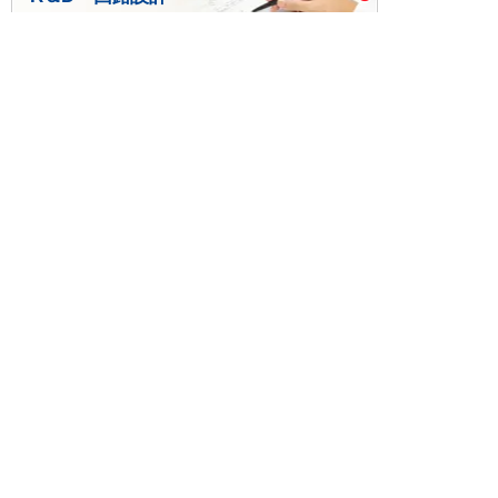
基板設計・製造・実装
ケース・ハーネス加工
※掲載されている価格には消費税、各種手数料が含まれ
ておりません。別途消費税およびお支払方法に応じた
手数料が必要になります。
※このホームページに掲載されている、記事・写真の一
部または全部をそのまま、または改変して利用・転
載・転用することを禁じます。
※商品によって販売価格が店頭価格と異なる場合がござ
います。
※弊社ではお客様が商品を選びやすくするためにデータ
シートの提供や技術情報、商品画像の表示を行ってい
ます。
しかしさまざまな事情により、これらの情報がすべて