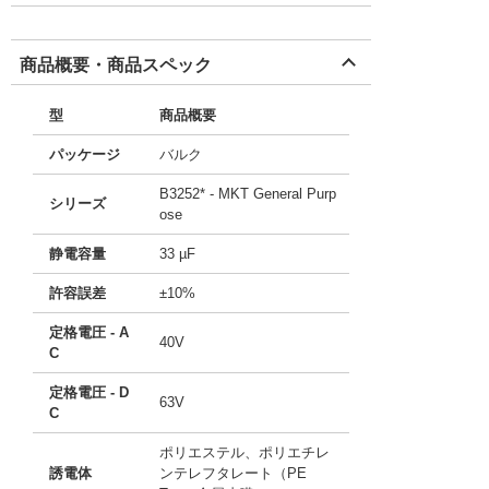
商品概要・商品スペック
型
商品概要
パッケージ
バルク
B3252* - MKT General Purp
シリーズ
ose
静電容量
33 µF
許容誤差
±10%
定格電圧 - A
40V
C
定格電圧 - D
63V
C
ポリエステル、ポリエチレ
誘電体
ンテレフタレート（PE