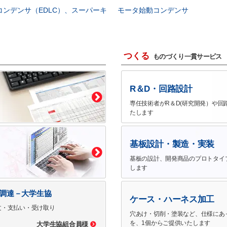
コンデンサ（EDLC）、スーパーキ
モータ始動コンデンサ
つくる
ものづくり一貫サービス
R＆D・回路設計
専任技術者がR＆D(研究開発）や回
たします
基板設計・製造・実装
基板の設計、開発商品のプロトタイ
します
で調達－大学生協
ケース・ハーネス加工
文・支払い・受け取り
穴あけ・切削・塗装など、仕様にあ
を、1個からご提供いたします
大学生協組合員様