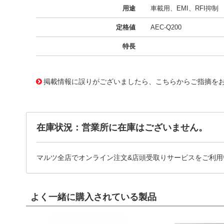
用途
車載用、EMI、RFI抑制
定格値
AEC-Q200
特長
15481229
!041! B32529C1473J289
掲載情報に誤りがございましたら、こちらからご指摘を
在庫状況：営業所に在庫はございません。
マルツ全店でオンライン注文&店頭受取りサービスをご利用
よく一緒に購入されている製品