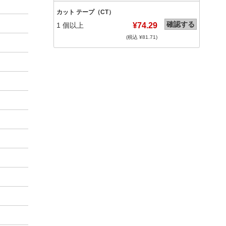
カット テープ（CT）
確認する
1
個以上
¥74.29
(税込 ¥
81.71
)