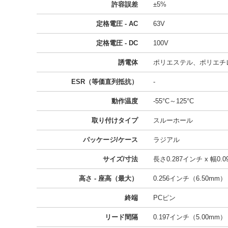
許容誤差
±5%
定格電圧 - AC
63V
定格電圧 - DC
100V
誘電体
ポリエステル、ポリエチレ
ESR（等価直列抵抗）
-
動作温度
-55°C～125°C
取り付けタイプ
スルーホール
パッケージ/ケース
ラジアル
サイズ/寸法
長さ0.287インチ x 幅0.0
高さ - 座高（最大）
0.256インチ（6.50mm）
終端
PCピン
リード間隔
0.197インチ（5.00mm）