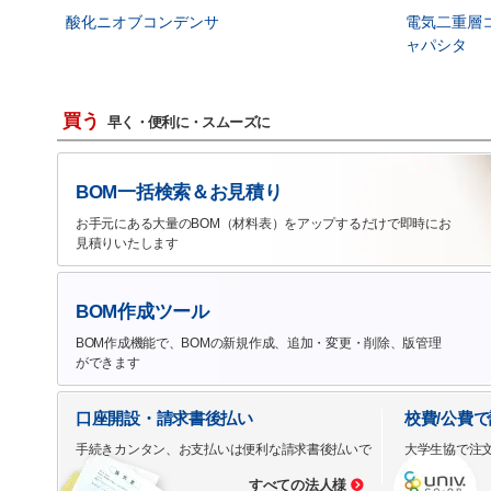
酸化ニオブコンデンサ
電気二重層
ャパシタ
買う
早く・便利に・スムーズに
BOM一括検索＆お見積り
お手元にある大量のBOM（材料表）をアップするだけで即時にお
見積りいたします
BOM作成ツール
BOM作成機能で、BOMの新規作成、追加・変更・削除、版管理
ができます
口座開設・請求書後払い
校費/公費
手続きカンタン、お支払いは便利な請求書後払いで
大学生協で注
すべての法人様