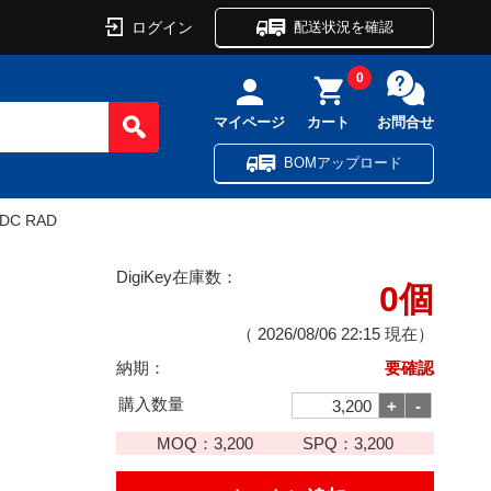
ログイン
配送状況を確認
0
マイページ
カート
お問合せ
BOMアップロード
VDC RAD
DigiKey在庫数：
0個
（
2026/08/06 22:15
現在）
納期：
要確認
購入数量
MOQ：
3,200
SPQ：
3,200