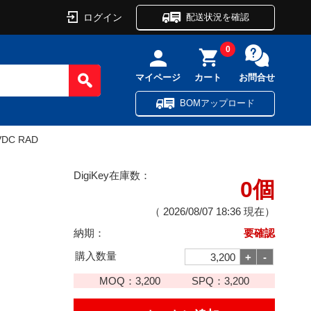
ログイン
配送状況を確認
0
マイページ
カート
お問合せ
BOMアップロード
VDC RAD
DigiKey在庫数：
0個
（
2026/08/07 18:36
現在）
納期：
要確認
購入数量
MOQ：
3,200
SPQ：
3,200