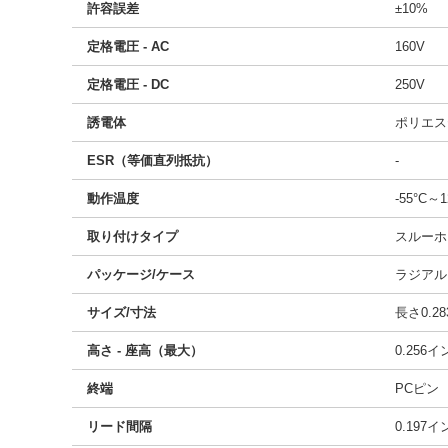
許容誤差
±10%
定格電圧 - AC
160V
定格電圧 - DC
250V
誘電体
ポリエス
ESR（等価直列抵抗）
-
動作温度
-55°C～1
取り付けタイプ
スルーホ
パッケージ/ケース
ラジアル
サイズ/寸法
長さ0.28
高さ - 座高（最大）
0.256
終端
PCピン
リード間隔
0.197