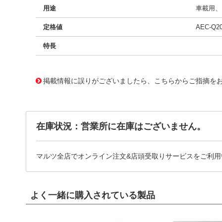
用途
車載用、E
定格値
AEC-Q2
特長
15482115
!041! B32529C3472K289
掲載情報に誤りがございましたら、こちらからご指摘を
在庫状況：営業所に在庫はございません。
マルツ全店でオンライン注文&店頭受取りサービスをご利用
よく一緒に購入されている製品