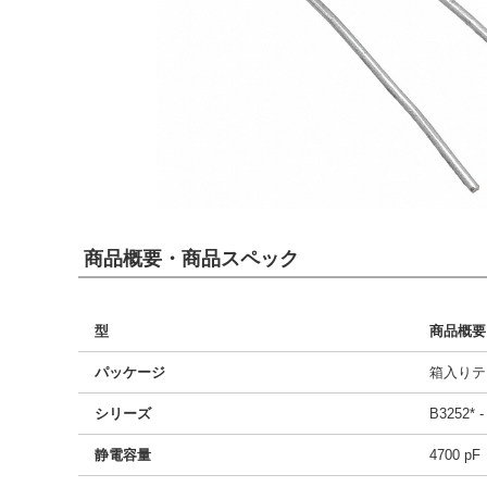
商品概要・商品スペック
型
商品概要
パッケージ
箱入りテ
シリーズ
B3252* -
静電容量
4700 pF