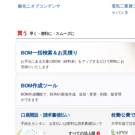
酸化ニオブコンデンサ
電気二重層
ャパシタ
買う
早く・便利に・スムーズに
BOM一括検索＆お見積り
お手元にある大量のBOM（材料表）をアップするだけで即時にお
見積りいたします
BOM作成ツール
BOM作成機能で、BOMの新規作成、追加・変更・削除、版管理
ができます
口座開設・請求書後払い
校費/公費
手続きカンタン、お支払いは便利な請求書後払いで
大学生協で注
すべての法人様