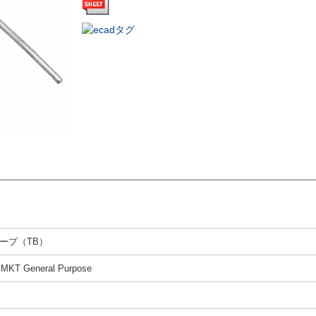
ープ（TB）
 MKT General Purpose