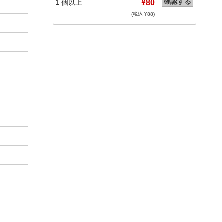
確認する
1
個以上
¥80
(税込 ¥
88
)