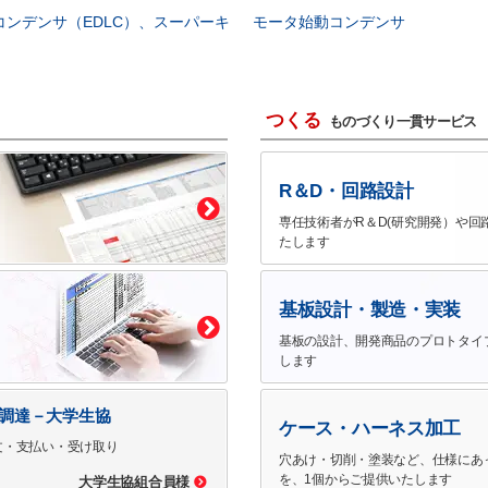
コンデンサ（EDLC）、スーパーキ
モータ始動コンデンサ
つくる
ものづくり一貫サービス
R＆D・回路設計
専任技術者がR＆D(研究開発）や回
たします
基板設計・製造・実装
基板の設計、開発商品のプロトタイ
します
で調達－大学生協
ケース・ハーネス加工
文・支払い・受け取り
穴あけ・切削・塗装など、仕様にあ
を、1個からご提供いたします
大学生協組合員様