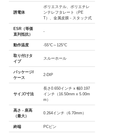
ポリエステル、ポリエチレ
誘電体
ンテレフタレート（PE
T）、金属皮膜 - スタック式
ESR（等価
-
直列抵抗）
動作温度
-55°C～125°C
取り付けタ
スルーホール
イプ
パッケージ/
2-DIP
ケース
長さ0.650インチ x 幅0.197
サイズ/寸法
インチ（16.50mm x 5.00m
m）
高さ - 座高
0.264インチ（6.70mm）
（最大）
終端
PCピン