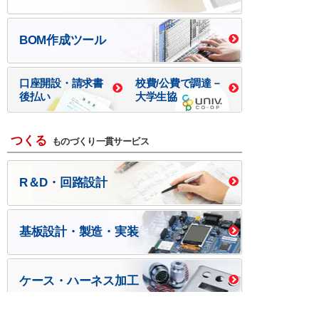
BOM作成ツール
口座開設・請求書
校費/公費で調達－
後払い
大学生協
つくる
ものづくり一貫サービス
R＆D・回路設計
基板設計・製造・実装
ケース・ハーネス加工