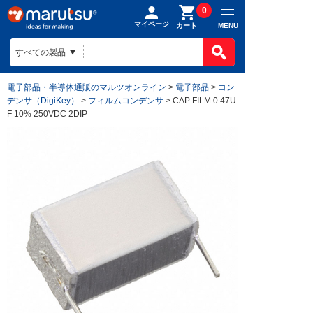
0
マイページ
MENU
カート
電子部品・半導体通販のマルツオンライン
>
電子部品
>
コン
デンサ（DigiKey）
>
フィルムコンデンサ
> CAP FILM 0.47U
F 10% 250VDC 2DIP