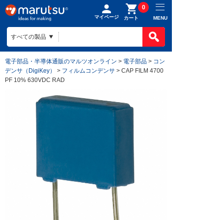
0
マイページ
MENU
カート
電子部品・半導体通販のマルツオンライン
>
電子部品
>
コン
デンサ（DigiKey）
>
フィルムコンデンサ
> CAP FILM 4700
PF 10% 630VDC RAD