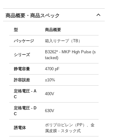
商品概要・商品スペック
型
商品概要
パッケージ
箱入りテープ（TB）
B3262* - MKP High Pulse (s
シリーズ
tacked)
静電容量
4700 pF
許容誤差
±10%
定格電圧 - A
400V
C
定格電圧 - D
630V
C
ポリプロピレン（PP）、金
誘電体
属皮膜 - スタック式