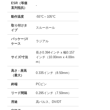
ESR（等価
-
直列抵抗）
動作温度
-55°C～105°C
取り付けタ
スルーホール
イプ
パッケージ/
ラジアル
ケース
長さ0.394インチ x 幅0.157
サイズ/寸法
インチ（10.00mm x 4.00m
m）
高さ - 座高
0.335インチ（8.50mm）
（最大）
終端
PCピン
リード間隔
0.295インチ（7.50mm）
用途
高パルス、DV/DT