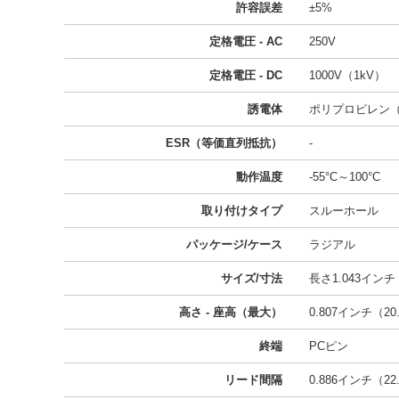
許容誤差
±5%
定格電圧 - AC
250V
定格電圧 - DC
1000V（1kV）
誘電体
ポリプロピレン（
ESR（等価直列抵抗）
-
動作温度
-55°C～100°C
取り付けタイプ
スルーホール
パッケージ/ケース
ラジアル
サイズ/寸法
長さ1.043インチ x
高さ - 座高（最大）
0.807インチ（20
終端
PCピン
リード間隔
0.886インチ（22