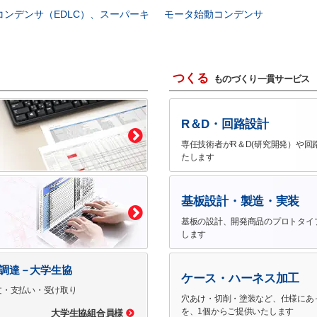
コンデンサ（EDLC）、スーパーキ
モータ始動コンデンサ
つくる
ものづくり一貫サービス
R＆D・回路設計
専任技術者がR＆D(研究開発）や回
たします
基板設計・製造・実装
基板の設計、開発商品のプロトタイ
します
で調達－大学生協
ケース・ハーネス加工
文・支払い・受け取り
穴あけ・切削・塗装など、仕様にあ
を、1個からご提供いたします
大学生協組合員様