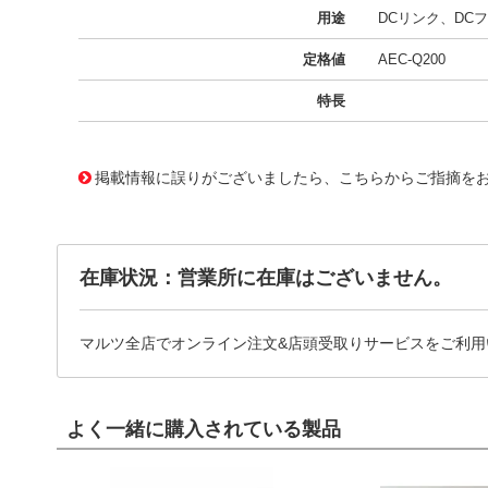
用途
DCリンク、DC
定格値
AEC-Q200
特長
11665865 0000000201568825
!041! B32653A0224J000
掲載情報に誤りがございましたら、こちらからご指摘を
在庫状況：営業所に在庫はございません。
マルツ全店でオンライン注文&店頭受取りサービスをご利用
よく一緒に購入されている製品