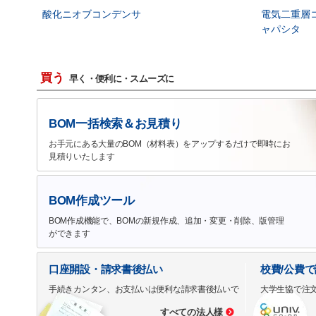
酸化ニオブコンデンサ
電気二重層
ャパシタ
買う
早く・便利に・スムーズに
BOM一括検索＆お見積り
お手元にある大量のBOM（材料表）をアップするだけで即時にお
見積りいたします
BOM作成ツール
BOM作成機能で、BOMの新規作成、追加・変更・削除、版管理
ができます
口座開設・請求書後払い
校費/公費
手続きカンタン、お支払いは便利な請求書後払いで
大学生協で注
すべての法人様