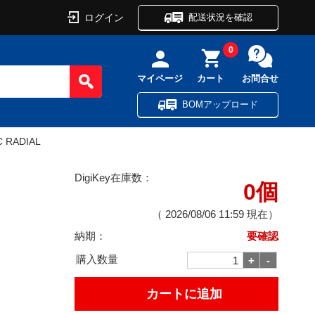
ログイン
配送状況を確認
0
マイページ
カート
お問合せ
BOMアップロード
C RADIAL
DigiKey在庫数：
0個
（
2026/08/06 11:59
現在）
納期：
要確認
購入数量