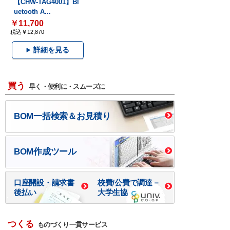
【CHW-TAG4001】Bl
uetooth A...
￥11,700
税込￥12,870
詳細を見る
買う
早く・便利に・スムーズに
BOM一括検索＆お見積り
BOM作成ツール
口座開設・請求書
校費/公費で調達－
後払い
大学生協
つくる
ものづくり一貫サービス