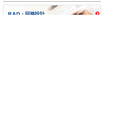
R＆D・回路設計
基板設計・製造・実装
ケース・ハーネス加工
※掲載されている価格には消費税、各種手数料が含まれ
ておりません。別途消費税およびお支払方法に応じた
手数料が必要になります。
※このホームページに掲載されている、記事・写真の一
部または全部をそのまま、または改変して利用・転
載・転用することを禁じます。
※商品によって販売価格が店頭価格と異なる場合がござ
います。
※弊社ではお客様が商品を選びやすくするためにデータ