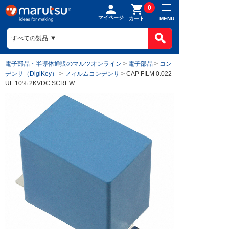
0
マイページ
MENU
カート
電子部品・半導体通販のマルツオンライン
>
電子部品
>
コン
デンサ（DigiKey）
>
フィルムコンデンサ
> CAP FILM 0.022
UF 10% 2KVDC SCREW