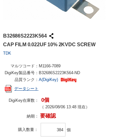
B32686S2223K564
CAP FILM 0.022UF 10% 2KVDC SCREW
TDK
マルツコード：
M1166-7089
DigiKey製品番号：
B32686S2223K564-ND
品質ランク：
A(DigiKey)
データシート
0個
DigiKey在庫数：
（
2026/08/06 13:48
現在）
要確認
納期：
購入数量
個