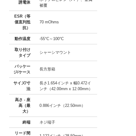
誘電体
被覆
ESR（等
価直列抵
70 mOhms
抗）
動作温度
-55°C～100°C
取り付け
シャーシマウント
タイプ
パッケー
長方形箱
ジ/ケース
サイズ/寸
長さ1.654インチ x 幅0.472イ
法
ンチ（42.00mm x 12.00mm）
高さ - 座
高（最
0.886インチ（22.50mm）
大）
終端
ネジ端子
リード間
1.122インチ（28.50mm）