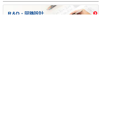
R＆D・回路設計
基板設計・製造・実装
ケース・ハーネス加工
※掲載されている価格には消費税、各種手数料が含まれ
ておりません。別途消費税およびお支払方法に応じた
手数料が必要になります。
※このホームページに掲載されている、記事・写真の一
部または全部をそのまま、または改変して利用・転
載・転用することを禁じます。
※商品によって販売価格が店頭価格と異なる場合がござ
います。
※弊社ではお客様が商品を選びやすくするためにデータ