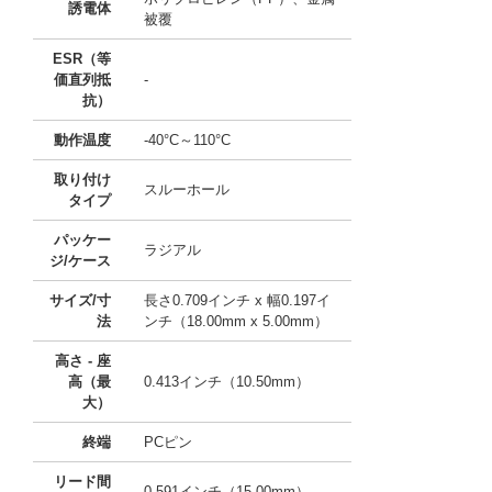
誘電体
被覆
ESR（等
価直列抵
-
抗）
動作温度
-40°C～110°C
取り付け
スルーホール
タイプ
パッケー
ラジアル
ジ/ケース
サイズ/寸
長さ0.709インチ x 幅0.197イ
法
ンチ（18.00mm x 5.00mm）
高さ - 座
高（最
0.413インチ（10.50mm）
大）
終端
PCピン
リード間
0.591インチ（15.00mm）