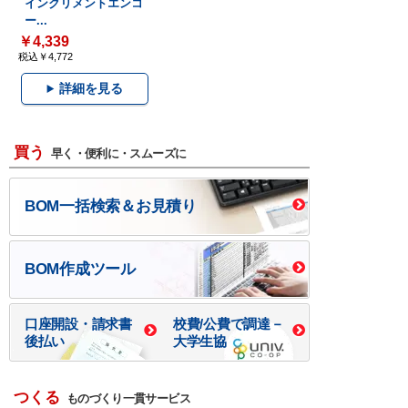
インクリメントエンコ
ー...
￥4,339
税込￥4,772
詳細を見る
買う
早く・便利に・スムーズに
BOM一括検索＆お見積り
BOM作成ツール
口座開設・請求書
校費/公費で調達－
後払い
大学生協
つくる
ものづくり一貫サービス