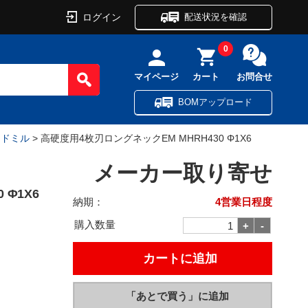
ログイン
配送状況を確認
0
マイページ
カート
お問合せ
BOMアップロード
ンドミル
> 高硬度用4枚刃ロングネックEM MHRH430 Φ1X6
メーカー取り寄せ
 Φ1X6
納期：
4営業日程度
購入数量