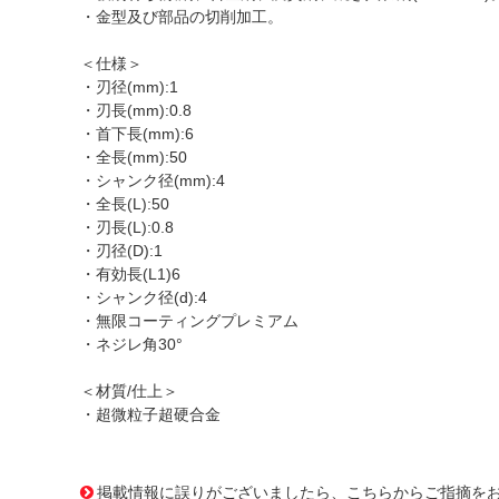
・金型及び部品の切削加工。
＜仕様＞
・刃径(mm):1
・刃長(mm):0.8
・首下長(mm):6
・全長(mm):50
・シャンク径(mm):4
・全長(L):50
・刃長(L):0.8
・刃径(D):1
・有効長(L1)6
・シャンク径(d):4
・無限コーティングプレミアム
・ネジレ角30°
＜材質/仕上＞
・超微粒子超硬合金
1166855
!095! MHRH430 1X6
掲載情報に誤りがございましたら、こちらからご指摘を