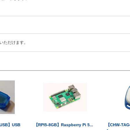
いただけます。
-USB】USB
【RPI5-8GB】Raspberry Pi 5...
【CHW-TAG4