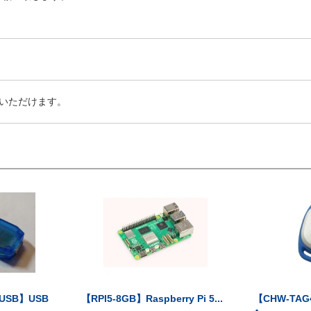
いただけます。
-USB】USB
【RPI5-8GB】Raspberry Pi 5...
【CHW-TAG4