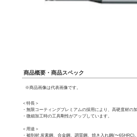
商品概要・商品スペック
※商品画像は代表画像です。
＜特長＞
・無限コーティングプレミアムの採用により、高硬度材の
・微細加工時の工具剛性がアップしています。
＜用途＞
・被削材:炭素鋼、合金鋼、調質鋼、焼き入れ鋼(〜65HRC)