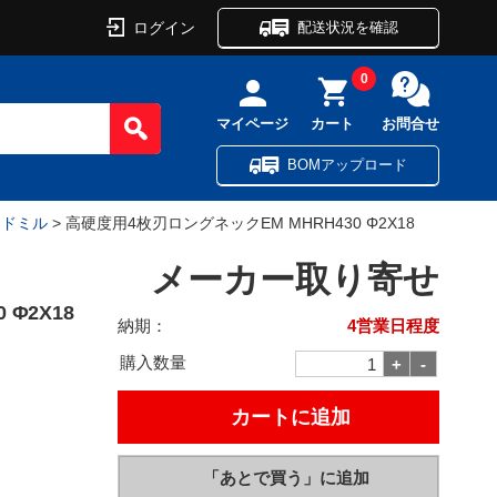
ログイン
配送状況を確認
0
マイページ
カート
お問合せ
BOMアップロード
ンドミル
> 高硬度用4枚刃ロングネックEM MHRH430 Φ2X18
メーカー取り寄せ
Φ2X18
納期：
4営業日程度
購入数量