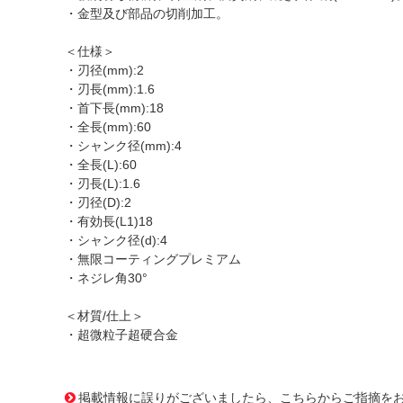
・金型及び部品の切削加工。
＜仕様＞
・刃径(mm):2
・刃長(mm):1.6
・首下長(mm):18
・全長(mm):60
・シャンク径(mm):4
・全長(L):60
・刃長(L):1.6
・刃径(D):2
・有効長(L1)18
・シャンク径(d):4
・無限コーティングプレミアム
・ネジレ角30°
＜材質/仕上＞
・超微粒子超硬合金
1166866
!095! MHRH430 2X18
掲載情報に誤りがございましたら、こちらからご指摘を