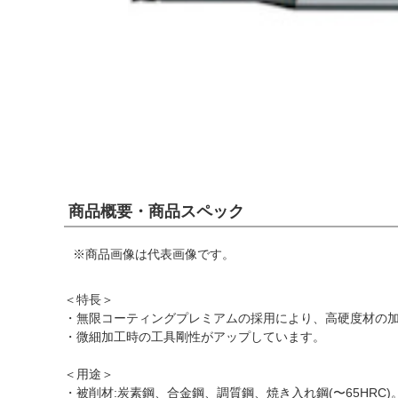
商品概要・商品スペック
※商品画像は代表画像です。
＜特長＞
・無限コーティングプレミアムの採用により、高硬度材の
・微細加工時の工具剛性がアップしています。
＜用途＞
・被削材:炭素鋼、合金鋼、調質鋼、焼き入れ鋼(〜65HRC)