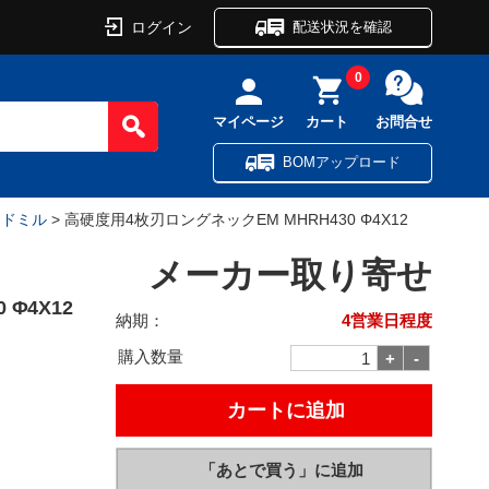
ログイン
配送状況を確認
0
マイページ
カート
お問合せ
BOMアップロード
ンドミル
> 高硬度用4枚刃ロングネックEM MHRH430 Φ4X12
メーカー取り寄せ
Φ4X12
納期：
4営業日程度
購入数量