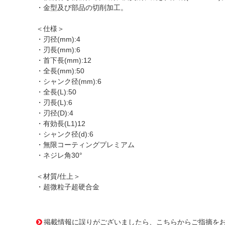
・金型及び部品の切削加工。
＜仕様＞
・刃径(mm):4
・刃長(mm):6
・首下長(mm):12
・全長(mm):50
・シャンク径(mm):6
・全長(L):50
・刃長(L):6
・刃径(D):4
・有効長(L1)12
・シャンク径(d):6
・無限コーティングプレミアム
・ネジレ角30°
＜材質/仕上＞
・超微粒子超硬合金
1166876
!095! MHRH430 4X12
掲載情報に誤りがございましたら、こちらからご指摘を