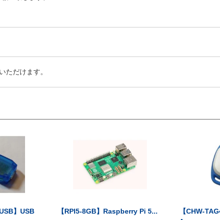
いただけます。
-USB】USB
【RPI5-8GB】Raspberry Pi 5...
【CHW-TAG4