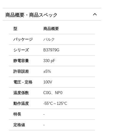
商品概要・商品スペック
型
商品概要
パッケージ
バルク
シリーズ
B37979G
静電容量
330 pF
許容誤差
±5%
電圧 - 定格
100V
温度係数
C0G、NP0
動作温度
-55°C～125°C
特長
-
定格値
-