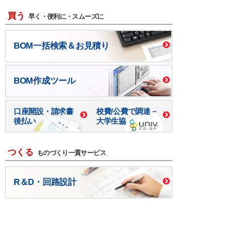
買う
早く・便利に・スムーズに
BOM一括検索＆お見積り
BOM作成ツール
口座開設・請求書
校費/公費で調達－
後払い
大学生協
つくる
ものづくり一貫サービス
R＆D・回路設計
基板設計・製造・実装