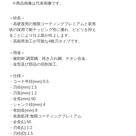
※商品画像は代表画像です。
＜特長＞
・高硬度用の無限コーティングプレミアムと新形
状の採用で耐チッピング性に優れ、ビビリを抑え
ることにより仕上面が向上します。
・高能率加工が可能な4枚刃タイプです。
＜用途＞
・被削材:調質鋼、焼き入れ鋼、チタン合金。
・金型及び部品の切削加工。
＜仕様＞
・コーナ半径(mm):0.5
・刃径(mm):1.5
・刃長(mm):1.2
・全長(mm):50
・シャンク径(mm):4
・有効長(mm):8
・表面処理:無限コーティングプレミアム
・全長(L):50
・刃長(L):1.2
・刃径(D):1.5