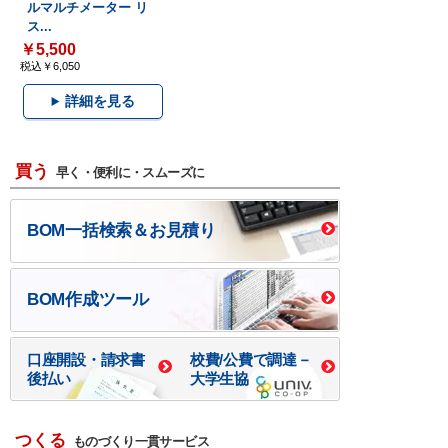
ルマルチメーター リ
ス...
￥5,500
税込￥6,050
詳細を見る
買う
早く・便利に・スムーズに
BOM一括検索＆お見積り
BOM作成ツール
口座開設・請求書
校費/公費で調達－
後払い
大学生協
つくる
ものづくり一貫サービス