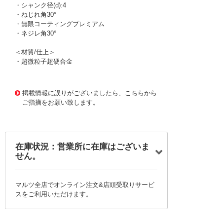
・シャンク径(d):4
・ねじれ角30°
・無限コーティングプレミアム
・ネジレ角30°
＜材質/仕上＞
・超微粒子超硬合金
1166916
!095! MHRH430R 1.5XR0.5X8
掲載情報に誤りがございましたら、こちらから
ご指摘をお願い致します。
在庫状況：営業所に在庫はございま
せん。
マルツ全店でオンライン注文&店頭受取りサービ
スをご利用いただけます。