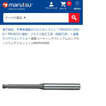
0
マイページ
MENU
カート
電子部品・半導体通販のマルツオンライン
>
TRUSCO / ESC
O
>
TRUSCO / 旋削・フライス加工工具（切削工具）
>
超硬
ラジアスエンドミル
> 無限コーティングプレミアムロングネ
ックラジアスエンドミルMHRH430R