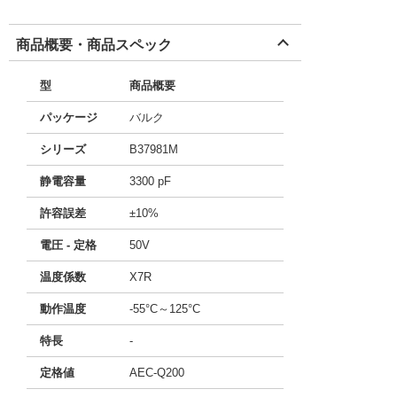
商品概要・商品スペック
型
商品概要
パッケージ
バルク
シリーズ
B37981M
静電容量
3300 pF
許容誤差
±10%
電圧 - 定格
50V
温度係数
X7R
動作温度
-55°C～125°C
特長
-
定格値
AEC-Q200