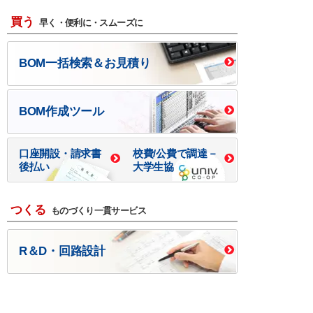
買う
早く・便利に・スムーズに
BOM一括検索＆お見積り
BOM作成ツール
口座開設・請求書
校費/公費で調達－
後払い
大学生協
つくる
ものづくり一貫サービス
R＆D・回路設計
基板設計・製造・実装