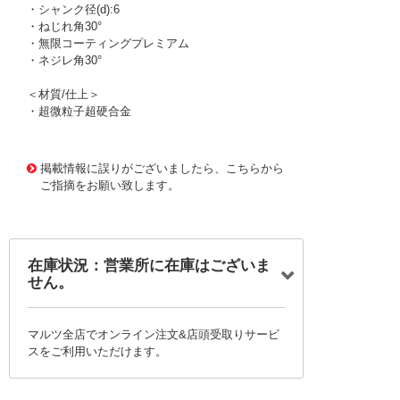
・シャンク径(d):6
・ねじれ角30°
・無限コーティングプレミアム
・ネジレ角30°
＜材質/仕上＞
・超微粒子超硬合金
1166987
!095! MHRH430R 3XR0.3X20
掲載情報に誤りがございましたら、こちらから
ご指摘をお願い致します。
在庫状況：営業所に在庫はございま
せん。
マルツ全店でオンライン注文&店頭受取りサービ
スをご利用いただけます。