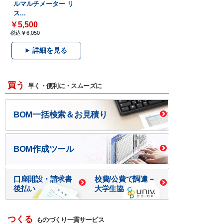
ルマルチメーター リ
ス...
￥5,500
税込￥6,050
詳細を見る
買う
早く・便利に・スムーズに
BOM一括検索＆お見積り
BOM作成ツール
口座開設・請求書
校費/公費で調達－
後払い
大学生協
つくる
ものづくり一貫サービス