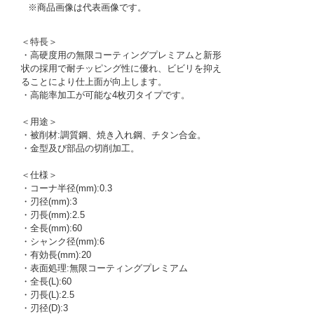
※商品画像は代表画像です。
＜特長＞
・高硬度用の無限コーティングプレミアムと新形
状の採用で耐チッピング性に優れ、ビビリを抑え
ることにより仕上面が向上します。
・高能率加工が可能な4枚刃タイプです。
＜用途＞
・被削材:調質鋼、焼き入れ鋼、チタン合金。
・金型及び部品の切削加工。
＜仕様＞
・コーナ半径(mm):0.3
・刃径(mm):3
・刃長(mm):2.5
・全長(mm):60
・シャンク径(mm):6
・有効長(mm):20
・表面処理:無限コーティングプレミアム
・全長(L):60
・刃長(L):2.5
・刃径(D):3