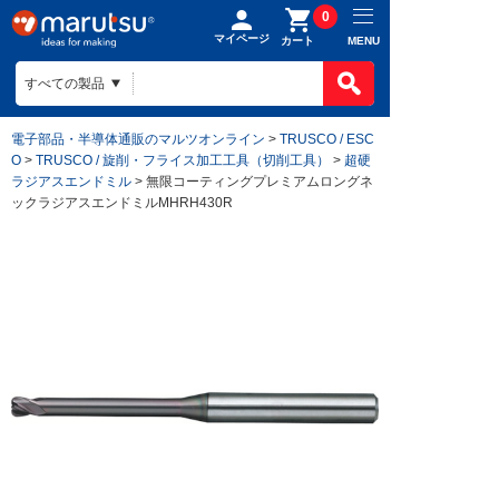
0
マイページ
MENU
カート
電子部品・半導体通販のマルツオンライン
>
TRUSCO / ESC
O
>
TRUSCO / 旋削・フライス加工工具（切削工具）
>
超硬
ラジアスエンドミル
> 無限コーティングプレミアムロングネ
ックラジアスエンドミルMHRH430R