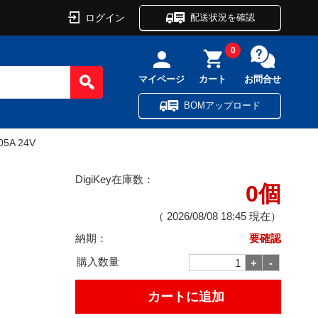
ログイン
配送状況を確認
0
マイページ
カート
お問合せ
BOMアップロード
05A 24V
DigiKey在庫数：
0個
（
2026/08/08 18:45
現在）
納期：
要確認
購入数量