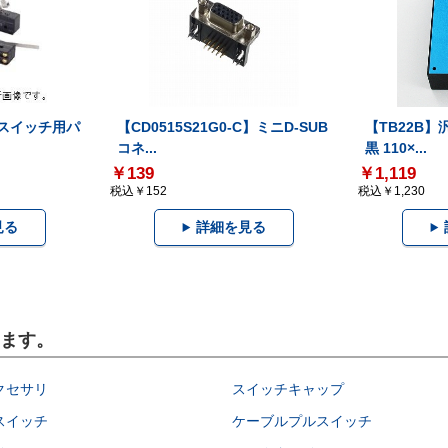
ロスイッチ用パ
【CD0515S21G0-C】ミニD-SUB
【TB22B
コネ...
黒 110×...
￥139
￥1,119
税込￥152
税込￥1,230
見る
詳細を見る
います。
クセサリ
スイッチキャップ
スイッチ
ケーブルプルスイッチ