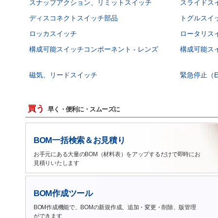
スナップアクション、リミットスイッチ
スライドス
ディスコネクトスイッチ部品
トグルスイ
ロッカスイッチ
ロータリス
構成可能スイッチコンポーネント - レンズ
構成可能スイ
磁気、リードスイッチ
緊急停止（E
買う
早く・便利に・スムーズに
BOM一括検索＆お見積り
お手元にある大量のBOM（材料表）をアップするだけで即時にお
見積りいたします
BOM作成ツール
BOM作成機能で、BOMの新規作成、追加・変更・削除、版管理
ができます