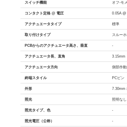
スイッチ機能
オフ-モ
コンタクト定格 @ 電圧
0.05A @
アクチュエータタイプ
標準
取り付けタイプ
スルーホ
PCBからのアクチュエータ高さ、垂直
-
アクチュエータ長、直角
3.15mm
アクチュエータ方向
側部作動
終端スタイル
PCピン
外形
7.30mm 
照光
照明なし
照光タイプ、色
-
照光電圧（公称）
-