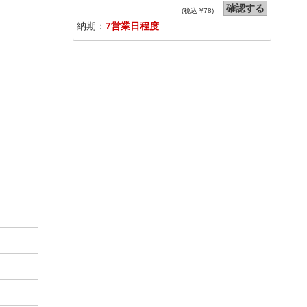
確認する
(税込 ¥
78
)
納期：
7営業日程度