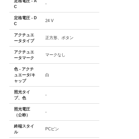
定格電圧 - A
-
C
定格電圧 - D
24 V
C
アクチュエ
正方形、ボタン
ータタイプ
アクチュエ
マークなし
ータマーク
色 - アクチ
ュエータ/キ
白
ャップ
照光タイ
-
プ、色
照光電圧
-
（公称）
終端スタイ
PCピン
ル