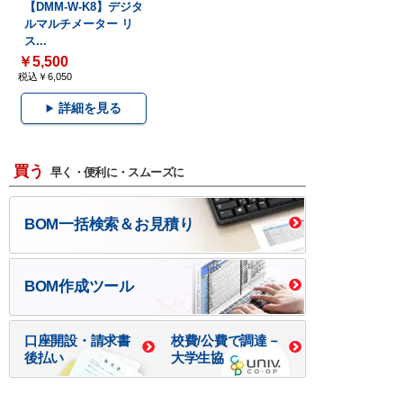
【DMM-W-K8】デジタ
ルマルチメーター リ
ス...
￥5,500
税込￥6,050
詳細を見る
買う
早く・便利に・スムーズに
BOM一括検索＆お見積り
BOM作成ツール
口座開設・請求書
校費/公費で調達－
後払い
大学生協