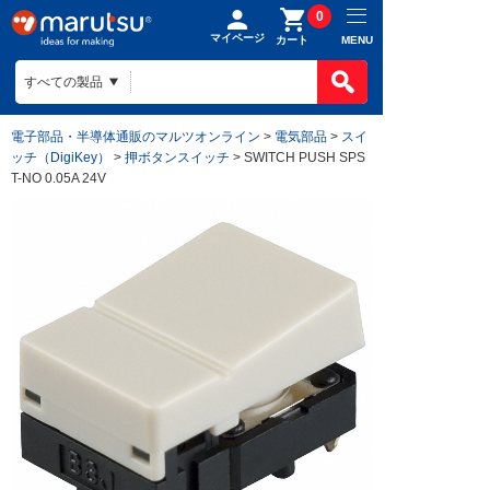
0
マイページ
MENU
カート
電子部品・半導体通販のマルツオンライン
>
電気部品
>
スイ
ッチ（DigiKey）
>
押ボタンスイッチ
> SWITCH PUSH SPS
T-NO 0.05A 24V