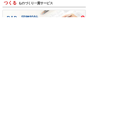
つくる
ものづくり一貫サービス
R＆D・回路設計
基板設計・製造・実装
ケース・ハーネス加工
※掲載されている価格には消費税、各種手数料が含まれ
ておりません。別途消費税およびお支払方法に応じた
手数料が必要になります。
※このホームページに掲載されている、記事・写真の一
部または全部をそのまま、または改変して利用・転
載・転用することを禁じます。
※商品によって販売価格が店頭価格と異なる場合がござ
います。