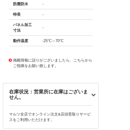
防塵防水
-
特長
-
パネル加工
-
寸法
動作温度
-25°C～70°C
11670948
!041! B3J-1600
掲載情報に誤りがございましたら、こちらから
ご指摘をお願い致します。
在庫状況：営業所に在庫はございま
せん。
マルツ全店でオンライン注文&店頭受取りサービ
スをご利用いただけます。