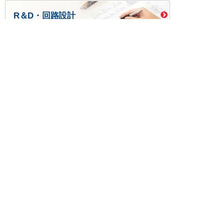
R＆D・回路設計
基板設計・製造・実装
ケース・ハーネス加工
※掲載されている価格には消費税、各種手数料が含まれ
ておりません。別途消費税およびお支払方法に応じた
手数料が必要になります。
※このホームページに掲載されている、記事・写真の一
部または全部をそのまま、または改変して利用・転
載・転用することを禁じます。
※商品によって販売価格が店頭価格と異なる場合がござ
います。
※弊社ではお客様が商品を選びやすくするためにデータ
シートの提供や技術情報、商品画像の表示を行ってい