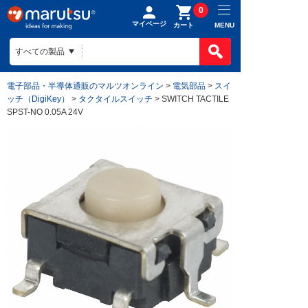
0
マイページ
MENU
カート
電子部品・半導体通販のマルツオンライン
>
電気部品
>
スイ
ッチ（DigiKey）
>
タクタイルスイッチ
> SWITCH TACTILE
SPST-NO 0.05A 24V