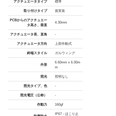
アクチュエータタイプ
標準
取り付けタイプ
面実装
PCBからのアクチュエー
4.30mm
タ高さ、垂直
アクチュエータ長、直角
-
アクチュエータ方向
上部作動式
終端スタイル
ガルウィング
6.60mm x 6.00m
外形
m
照光
照明なし
照光タイプ、色
-
照光電圧（公称）
-
作動力
160gf
IP67 - ほこり止