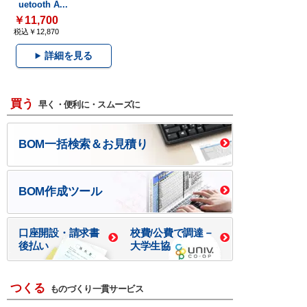
uetooth A...
￥11,700
税込￥12,870
詳細を見る
買う
早く・便利に・スムーズに
BOM一括検索＆お見積り
BOM作成ツール
口座開設・請求書
校費/公費で調達－
後払い
大学生協
つくる
ものづくり一貫サービス