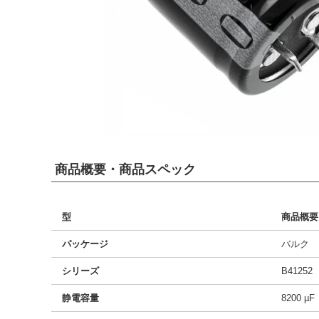
商品概要・商品スペック
型
商品概要
パッケージ
バルク
シリーズ
B41252
静電容量
8200 µF