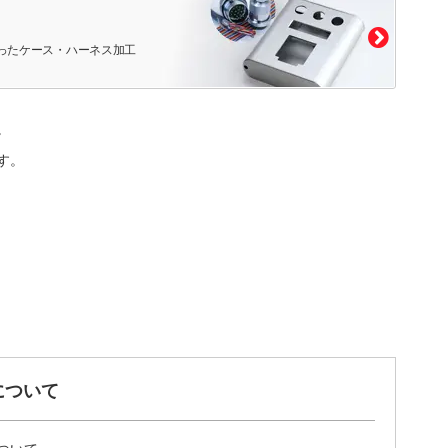
ったケース・ハーネス加工
。
す。
について