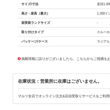
サイズ/寸法
直径1.0
高さ - 座高（最大）
1.260
面実装ランドサイズ
-
取り付けタイプ
スルーホ
パッケージ/ケース
ラジアル
11672611
!041! B41252B5828M
掲載情報に誤りがございましたら、こちらからご指摘を
在庫状況：営業所に在庫はございません。
マルツ全店でオンライン注文&店頭受取りサービスをご利用