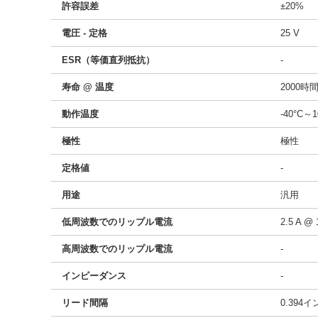
許容誤差
±20%
電圧 - 定格
25 V
ESR（等価直列抵抗）
-
寿命 @ 温度
2000時間
動作温度
-40°C～1
極性
極性
定格値
-
用途
汎用
低周波数でのリップル電流
2.5 A @ 
高周波数でのリップル電流
-
インピーダンス
-
リード間隔
0.394