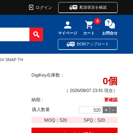
ログイン
配送状況を確認
0
マイページ
カート
お問合せ
BOMアップロード
5V SNAP TH
DigiKey在庫数：
0個
（
2026/08/07 23:41
現在）
納期：
要確認
購入数量
MOQ：
520
SPQ：
520