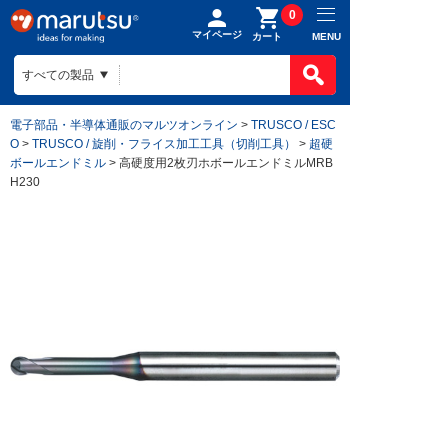
0
マイページ
MENU
カート
電子部品・半導体通販のマルツオンライン
>
TRUSCO / ESC
O
>
TRUSCO / 旋削・フライス加工工具（切削工具）
>
超硬
ボールエンドミル
> 高硬度用2枚刃ホボールエンドミルMRB
H230