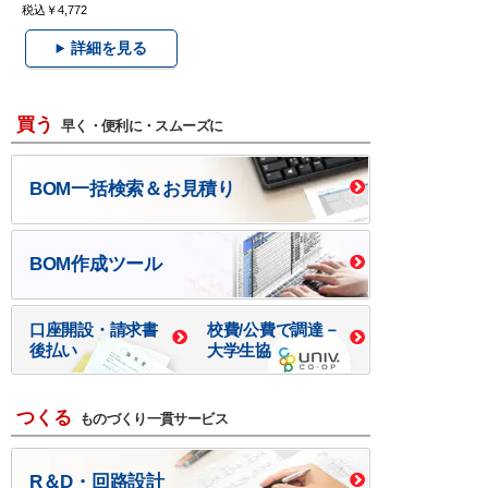
税込￥4,772
詳細を見る
買う
早く・便利に・スムーズに
BOM一括検索＆お見積り
BOM作成ツール
口座開設・請求書
校費/公費で調達－
後払い
大学生協
つくる
ものづくり一貫サービス
R＆D・回路設計