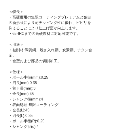
＜特長＞
・高硬度用の無限コーティングプレミアムと独自
の新形状により耐チッピング性に優れ、ビビリを
抑えることにより仕上げ面が向上します。
・65HRCまでの高硬度材に対応可能です。
＜用途＞
・被削材:調質鋼、焼き入れ鋼、炭素鋼、チタン合
金。
・金型および部品の切削加工。
＜仕様＞
・ボール半径(mm):0.25
・刃長(mm):0.35
・首下長(mm):3
・全長(mm):45
・シャンク径(mm):4
・表面処理:無限コーティング
・全長(L):45
・刃長(L):0.35
・ボール半径(R):0.25
・シャンク径(d):4