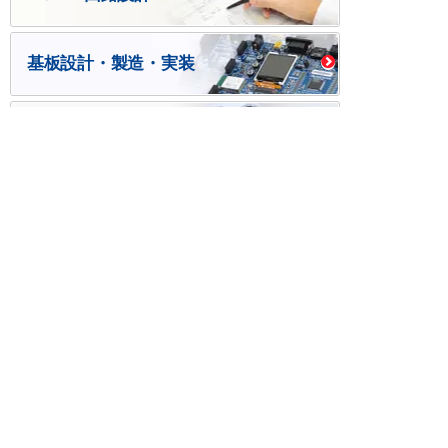
基板設計・製造・実装
ケース・ハーネス加工
※掲載されている価格には消費税、各種手数料が含まれ
ておりません。別途消費税およびお支払方法に応じた
手数料が必要になります。
※このホームページに掲載されている、記事・写真の一
部または全部をそのまま、または改変して利用・転
載・転用することを禁じます。
※商品によって販売価格が店頭価格と異なる場合がござ
います。
※弊社ではお客様が商品を選びやすくするためにデータ
シートの提供や技術情報、商品画像の表示を行ってい
ます。
しかしさまざまな事情により、これらの情報がすべて