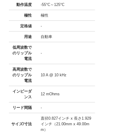
動作温度
-55°C～125°C
極性
極性
定格値
-
用途
自動車
低周波数で
のリップル
-
電流
高周波数で
のリップル
10 A @ 10 kHz
電流
インピーダ
12 mOhms
ンス
リード間隔
-
直径0.827インチ x 長さ1.929
サイズ/寸法
インチ（21.00mm x 49.00m
m）