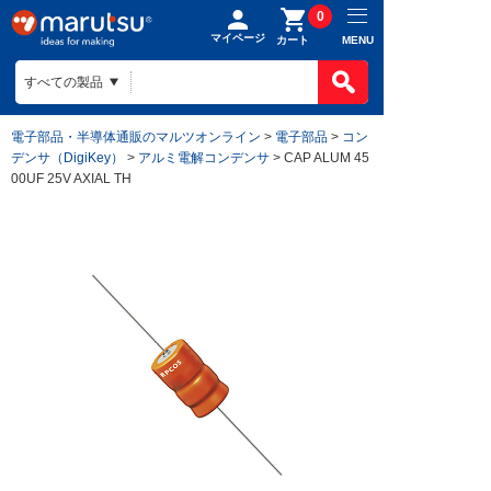
0
マイページ
MENU
カート
電子部品・半導体通販のマルツオンライン
>
電子部品
>
コン
デンサ（DigiKey）
>
アルミ電解コンデンサ
> CAP ALUM 45
00UF 25V AXIAL TH