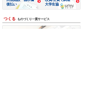
後払い
大学生協
つくる
ものづくり一貫サービス
R＆D・回路設計
基板設計・製造・実装
ケース・ハーネス加工
※掲載されている価格には消費税、各種手数料が含まれ
ておりません。別途消費税およびお支払方法に応じた
手数料が必要になります。
※このホームページに掲載されている、記事・写真の一
部または全部をそのまま、または改変して利用・転