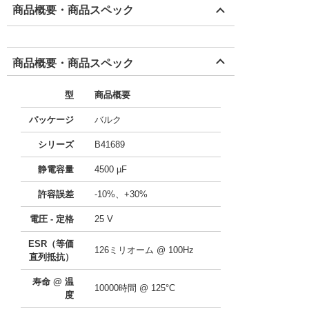
商品概要・商品スペック
商品概要・商品スペック
型
商品概要
パッケージ
バルク
シリーズ
B41689
静電容量
4500 µF
許容誤差
-10%、+30%
電圧 - 定格
25 V
ESR（等価
126ミリオーム @ 100Hz
直列抵抗）
寿命 @ 温
10000時間 @ 125°C
度