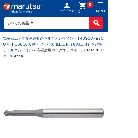
0
マイページ
MENU
カート
電子部品・半導体通販のマルツオンライン
>
TRUSCO / ESC
O
>
TRUSCO / 旋削・フライス加工工具（切削工具）
>
超硬
ボールエンドミル
> 高硬度用ロングネックボールEM MRBH2
30 R0.45X8