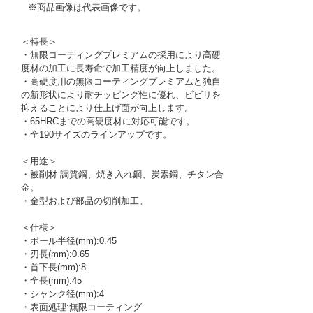
※商品画像は代表画像です。
＜特長＞
・無限コーティングプレミアムの採用により高硬
度材の加工に長寿命で加工精度が向上しました。
・高硬度用の無限コーティングプレミアムと独自
の新形状により耐チッピング性に優れ、ビビリを
抑えることにより仕上げ面が向上します。
・65HRCまでの高硬度材に対応可能です。
・全190サイズのラインアップです。
＜用途＞
・被削材:調質鋼、焼き入れ鋼、炭素鋼、チタン合
金。
・金型および部品の切削加工。
＜仕様＞
・ボール半径(mm):0.45
・刃長(mm):0.65
・首下長(mm):8
・全長(mm):45
・シャンク径(mm):4
・表面処理:無限コーティング