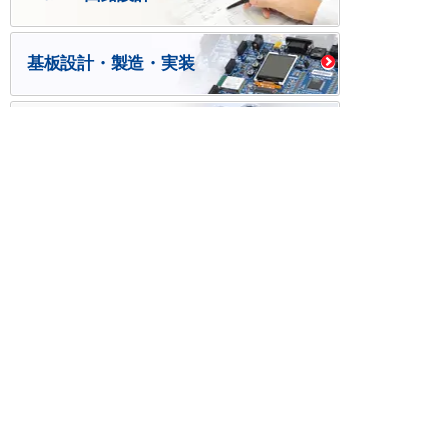
基板設計・製造・実装
ケース・ハーネス加工
※掲載されている価格には消費税、各種手数料が含まれ
ておりません。別途消費税およびお支払方法に応じた
手数料が必要になります。
※このホームページに掲載されている、記事・写真の一
部または全部をそのまま、または改変して利用・転
載・転用することを禁じます。
※商品によって販売価格が店頭価格と異なる場合がござ
います。
※弊社ではお客様が商品を選びやすくするためにデータ
シートの提供や技術情報、商品画像の表示を行ってい
ます。
しかしさまざまな事情により、これらの情報がすべて