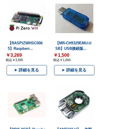
【RASPIZWHSC006
【MR-CH9329EMU-U
5】Raspberr...
SB】USB接続版...
￥3,269
￥1,500
税込￥3,595
税込￥1,650
詳細を見る
詳細を見る