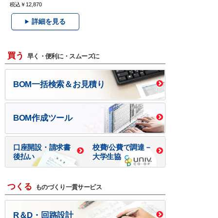
税込￥12,870
詳細を見る
買う
早く・便利に・スムーズに
BOM一括検索＆お見積り
BOM作成ツール
口座開設・請求書
校費/公費で調達－
後払い
大学生協
つくる
ものづくり一貫サービス
R＆D・回路設計