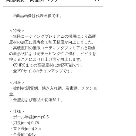
※商品画像は代表画像です。
＜特長＞
・無限コーティングプレミアムの採用により高硬
度材の加工に長寿命で加工精度が向上しました。
・高硬度用の無限コーティングプレミアムと独自
の新形状により耐チッピング性に優れ、ビビリを
抑えることにより仕上げ面が向上します。
・65HRCまでの高硬度材に対応可能です。
・全190サイズのラインアップです。
＜用途＞
・被削材:調質鋼、焼き入れ鋼、炭素鋼、チタン合
金。
・金型および部品の切削加工。
＜仕様＞
・ボール半径(mm):0.5
・刃長(mm):0.75
・首下長(mm):2.5
・全長(mm):45