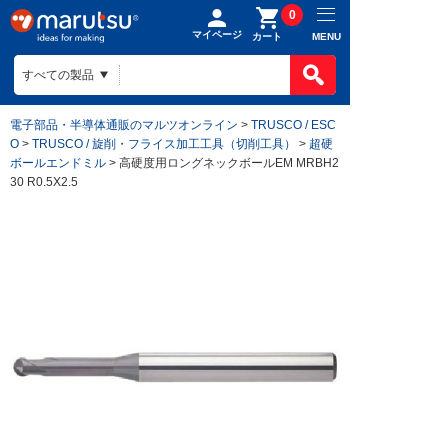
0
マイページ
MENU
カート
電子部品・半導体通販のマルツオンライン
>
TRUSCO / ESC
O
>
TRUSCO / 旋削・フライス加工工具（切削工具）
>
超硬
ボールエンドミル
> 高硬度用ロングネックボールEM MRBH2
30 R0.5X2.5