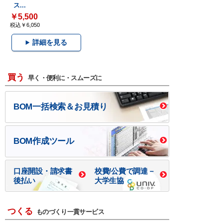
ス...
￥5,500
税込￥6,050
詳細を見る
買う
早く・便利に・スムーズに
BOM一括検索＆お見積り
BOM作成ツール
口座開設・請求書
校費/公費で調達－
後払い
大学生協
つくる
ものづくり一貫サービス