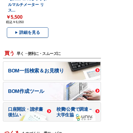
ルマルチメーター リ
ス...
￥5,500
税込￥6,050
詳細を見る
買う
早く・便利に・スムーズに
BOM一括検索＆お見積り
BOM作成ツール
口座開設・請求書
校費/公費で調達－
後払い
大学生協