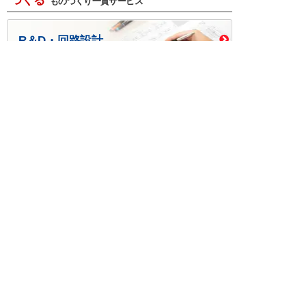
つくる
ものづくり一貫サービス
R＆D・回路設計
基板設計・製造・実装
ケース・ハーネス加工
※掲載されている価格には消費税、各種手数料が含まれ
ておりません。別途消費税およびお支払方法に応じた
手数料が必要になります。
※このホームページに掲載されている、記事・写真の一
部または全部をそのまま、または改変して利用・転
載・転用することを禁じます。
※商品によって販売価格が店頭価格と異なる場合がござ
います。