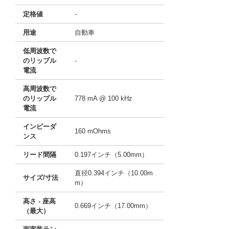
定格値
-
用途
自動車
低周波数で
のリップル
-
電流
高周波数で
のリップル
778 mA @ 100 kHz
電流
インピーダ
160 mOhms
ンス
リード間隔
0.197インチ（5.00mm）
直径0.394インチ（10.00m
サイズ/寸法
m）
高さ - 座高
0.669インチ（17.00mm）
（最大）