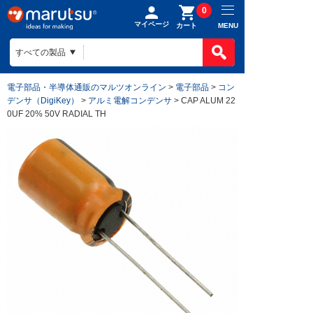
0
マイページ
MENU
カート
電子部品・半導体通販のマルツオンライン
>
電子部品
>
コン
デンサ（DigiKey）
>
アルミ電解コンデンサ
> CAP ALUM 22
0UF 20% 50V RADIAL TH