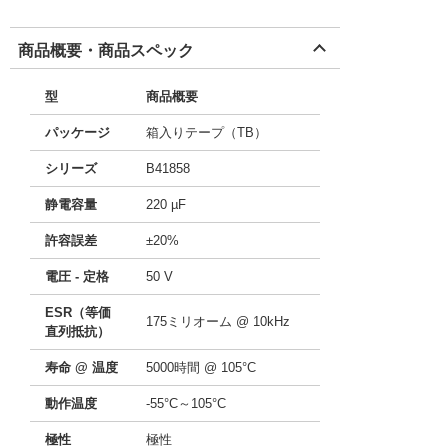
商品概要・商品スペック
型
商品概要
パッケージ
箱入りテープ（TB）
シリーズ
B41858
静電容量
220 µF
許容誤差
±20%
電圧 - 定格
50 V
ESR（等価
175ミリオーム @ 10kHz
直列抵抗）
寿命 @ 温度
5000時間 @ 105°C
動作温度
-55°C～105°C
極性
極性