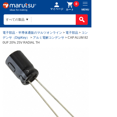
0
マイページ
MENU
カート
電子部品・半導体通販のマルツオンライン
>
電子部品
>
コン
デンサ（DigiKey）
>
アルミ電解コンデンサ
> CAP ALUM 82
0UF 20% 25V RADIAL TH