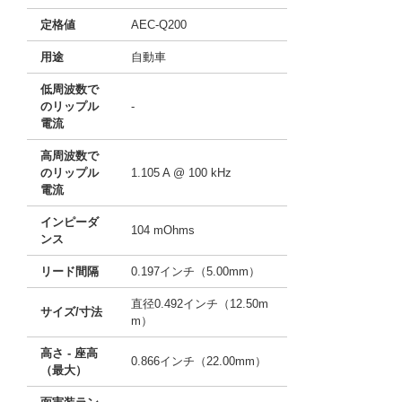
定格値
AEC-Q200
用途
自動車
低周波数で
のリップル
-
電流
高周波数で
のリップル
1.105 A @ 100 kHz
電流
インピーダ
104 mOhms
ンス
リード間隔
0.197インチ（5.00mm）
直径0.492インチ（12.50m
サイズ/寸法
m）
高さ - 座高
0.866インチ（22.00mm）
（最大）