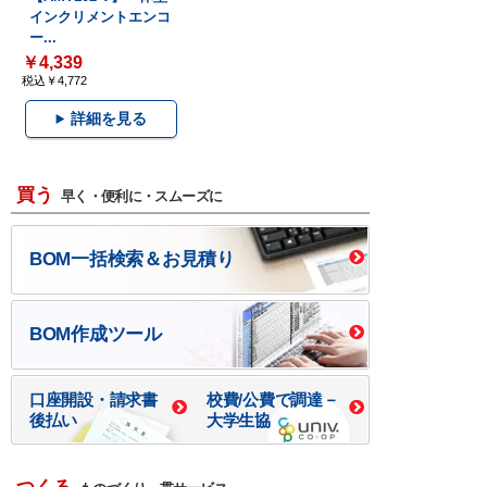
インクリメントエンコ
ー...
￥4,339
税込￥4,772
詳細を見る
買う
早く・便利に・スムーズに
BOM一括検索＆お見積り
BOM作成ツール
口座開設・請求書
校費/公費で調達－
後払い
大学生協