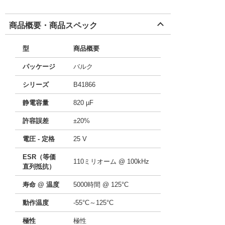
商品概要・商品スペック
型
商品概要
パッケージ
バルク
シリーズ
B41866
静電容量
820 µF
許容誤差
±20%
電圧 - 定格
25 V
ESR（等価
110ミリオーム @ 100kHz
直列抵抗）
寿命 @ 温度
5000時間 @ 125°C
動作温度
-55°C～125°C
極性
極性