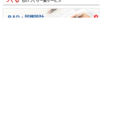
つくる
ものづくり一貫サービス
R＆D・回路設計
基板設計・製造・実装
ケース・ハーネス加工
※掲載されている価格には消費税、各種手数料が含まれ
ておりません。別途消費税およびお支払方法に応じた
手数料が必要になります。
※このホームページに掲載されている、記事・写真の一
部または全部をそのまま、または改変して利用・転
載・転用することを禁じます。
※商品によって販売価格が店頭価格と異なる場合がござ
います。