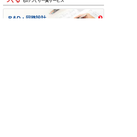
つくる
ものづくり一貫サービス
R＆D・回路設計
基板設計・製造・実装
ケース・ハーネス加工
※掲載されている価格には消費税、各種手数料が含まれ
ておりません。別途消費税およびお支払方法に応じた
手数料が必要になります。
※このホームページに掲載されている、記事・写真の一
部または全部をそのまま、または改変して利用・転
載・転用することを禁じます。
※商品によって販売価格が店頭価格と異なる場合がござ
います。