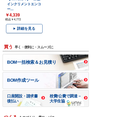
インクリメントエンコ
ー...
￥4,339
税込￥4,772
詳細を見る
買う
早く・便利に・スムーズに
BOM一括検索＆お見積り
BOM作成ツール
口座開設・請求書
校費/公費で調達－
後払い
大学生協