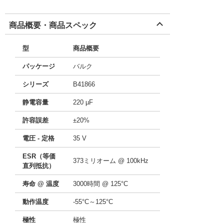
商品概要・商品スペック
型
商品概要
パッケージ
バルク
シリーズ
B41866
静電容量
220 µF
許容誤差
±20%
電圧 - 定格
35 V
ESR（等価
373ミリオーム @ 100kHz
直列抵抗）
寿命 @ 温度
3000時間 @ 125°C
動作温度
-55°C～125°C
極性
極性