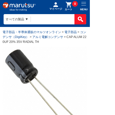
0
マイページ
MENU
カート
電子部品・半導体通販のマルツオンライン
>
電子部品
>
コン
デンサ（DigiKey）
>
アルミ電解コンデンサ
> CAP ALUM 22
0UF 20% 35V RADIAL TH