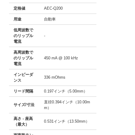
定格値
AEC-Q200
用途
自動車
低周波数で
のリップル
-
電流
高周波数で
のリップル
450 mA @ 100 kHz
電流
インピーダ
336 mOhms
ンス
リード間隔
0.197インチ（5.00mm）
直径0.394インチ（10.00m
サイズ/寸法
m）
高さ - 座高
0.531インチ（13.50mm）
（最大）