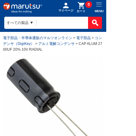
0
マイページ
MENU
カート
電子部品・半導体通販のマルツオンライン
>
電子部品
>
コン
デンサ（DigiKey）
>
アルミ電解コンデンサ
> CAP ALUM 27
00UF 20% 10V RADIAL