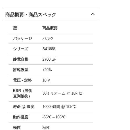
商品概要・商品スペック
型
商品概要
パッケージ
バルク
シリーズ
B41888
静電容量
2700 µF
許容誤差
±20%
電圧 - 定格
10 V
ESR（等価
30ミリオーム @ 10kHz
直列抵抗）
寿命 @ 温度
10000時間 @ 105°C
動作温度
-55°C～105°C
極性
極性