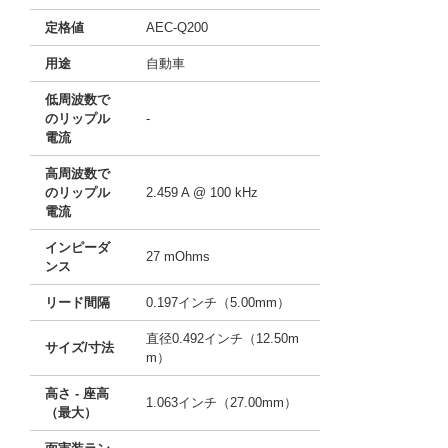
定格値
AEC-Q200
用途
自動車
低周波数で
のリップル
-
電流
高周波数で
のリップル
2.459 A @ 100 kHz
電流
インピーダ
27 mOhms
ンス
リード間隔
0.197インチ（5.00mm）
直径0.492インチ（12.50m
サイズ/寸法
m）
高さ - 座高
1.063インチ（27.00mm）
（最大）