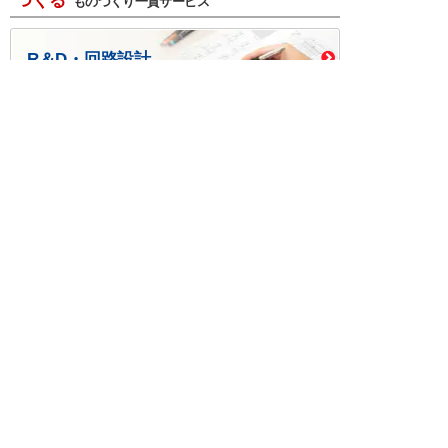
つくる
ものづくり一貫サービス
R＆D・回路設計
基板設計・製造・実装
ケース・ハーネス加工
※掲載されている価格には消費税、各種手数料が含まれ
ておりません。別途消費税およびお支払方法に応じた
手数料が必要になります。
※このホームページに掲載されている、記事・写真の一
部または全部をそのまま、または改変して利用・転
載・転用することを禁じます。
※商品によって販売価格が店頭価格と異なる場合がござ
います。