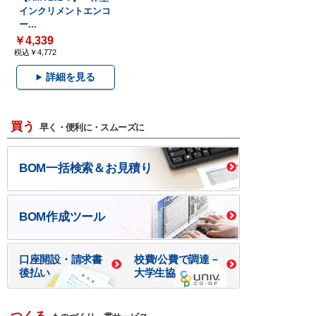
インクリメントエンコ
ー...
￥4,339
税込￥4,772
詳細を見る
買う
早く・便利に・スムーズに
BOM一括検索＆お見積り
BOM作成ツール
口座開設・請求書
校費/公費で調達－
後払い
大学生協