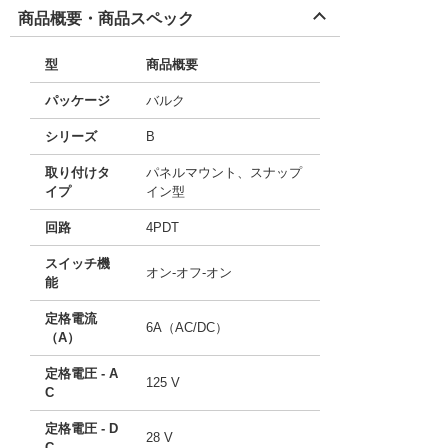
商品概要・商品スペック
型
商品概要
パッケージ
バルク
シリーズ
B
取り付けタ
パネルマウント、スナップ
イプ
イン型
回路
4PDT
スイッチ機
オン-オフ-オン
能
定格電流
6A（AC/DC）
（A）
定格電圧 - A
125 V
C
定格電圧 - D
28 V
C