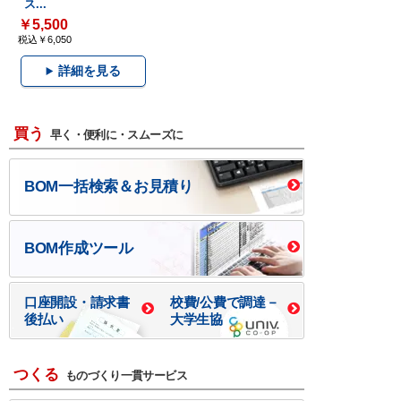
ス...
￥5,500
税込￥6,050
詳細を見る
買う
早く・便利に・スムーズに
BOM一括検索＆お見積り
BOM作成ツール
口座開設・請求書
校費/公費で調達－
後払い
大学生協
つくる
ものづくり一貫サービス