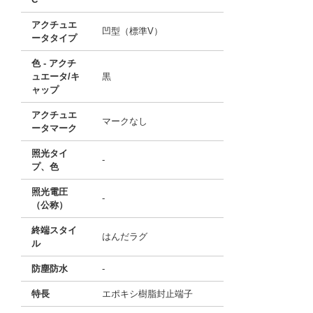
アクチュエ
凹型（標準V）
ータタイプ
色 - アクチ
ュエータ/キ
黒
ャップ
アクチュエ
マークなし
ータマーク
照光タイ
-
プ、色
照光電圧
-
（公称）
終端スタイ
はんだラグ
ル
防塵防水
-
特長
エポキシ樹脂封止端子