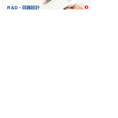
R＆D・回路設計
基板設計・製造・実装
ケース・ハーネス加工
※掲載されている価格には消費税、各種手数料が含まれ
ておりません。別途消費税およびお支払方法に応じた
手数料が必要になります。
※このホームページに掲載されている、記事・写真の一
部または全部をそのまま、または改変して利用・転
載・転用することを禁じます。
※商品によって販売価格が店頭価格と異なる場合がござ
います。
※弊社ではお客様が商品を選びやすくするためにデータ
シートの提供や技術情報、商品画像の表示を行ってい