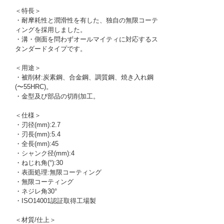
＜特長＞
・耐摩耗性と潤滑性を有した、独自の無限コーテ
ィングを採用しました。
・溝・側面を問わずオールマイティに対応するス
タンダードタイプです。
＜用途＞
・被削材:炭素鋼、合金鋼、調質鋼、焼き入れ鋼
(〜55HRC)。
・金型及び部品の切削加工。
＜仕様＞
・刃径(mm):2.7
・刃長(mm):5.4
・全長(mm):45
・シャンク径(mm):4
・ねじれ角(°):30
・表面処理:無限コーティング
・無限コーティング
・ネジレ角30°
・ISO14001認証取得工場製
＜材質/仕上＞