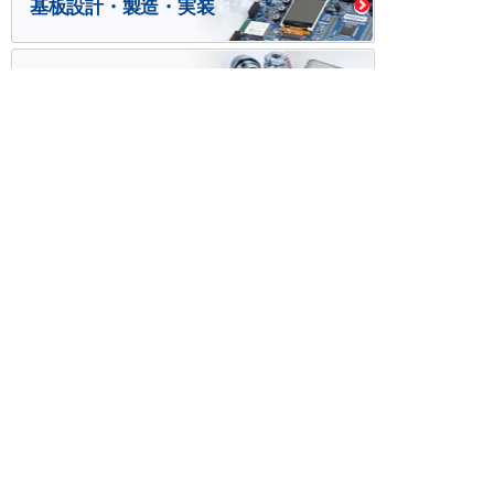
基板設計・製造・実装
ケース・ハーネス加工
※掲載されている価格には消費税、各種手数料が含まれ
ておりません。別途消費税およびお支払方法に応じた
手数料が必要になります。
※このホームページに掲載されている、記事・写真の一
部または全部をそのまま、または改変して利用・転
載・転用することを禁じます。
※商品によって販売価格が店頭価格と異なる場合がござ
います。
※弊社ではお客様が商品を選びやすくするためにデータ
シートの提供や技術情報、商品画像の表示を行ってい
ます。
しかしさまざまな事情により、これらの情報がすべて
正確であることを弊社が保証することはできません。
商品の正確な仕様等は各メーカーの最新のデータシー
トで確認して頂きますようお願いいたします。