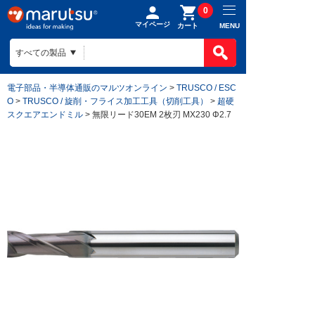
0
マイページ
MENU
カート
電子部品・半導体通販のマルツオンライン
>
TRUSCO / ESC
O
>
TRUSCO / 旋削・フライス加工工具（切削工具）
>
超硬
スクエアエンドミル
> 無限リード30EM 2枚刃 MX230 Φ2.7