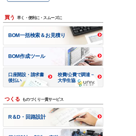
買う
早く・便利に・スムーズに
BOM一括検索＆お見積り
BOM作成ツール
口座開設・請求書
校費/公費で調達－
後払い
大学生協
つくる
ものづくり一貫サービス
R＆D・回路設計