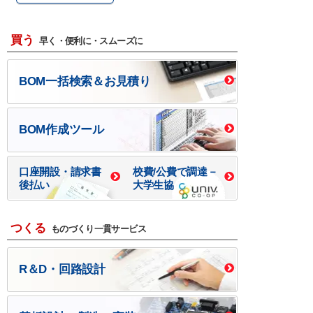
買う
早く・便利に・スムーズに
BOM一括検索＆お見積り
BOM作成ツール
口座開設・請求書
校費/公費で調達－
後払い
大学生協
つくる
ものづくり一貫サービス
R＆D・回路設計