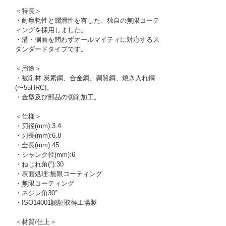
＜特長＞
・耐摩耗性と潤滑性を有した、独自の無限コーテ
ィングを採用しました。
・溝・側面を問わずオールマイティに対応するス
タンダードタイプです。
＜用途＞
・被削材:炭素鋼、合金鋼、調質鋼、焼き入れ鋼
(〜55HRC)。
・金型及び部品の切削加工。
＜仕様＞
・刃径(mm):3.4
・刃長(mm):6.8
・全長(mm):45
・シャンク径(mm):6
・ねじれ角(°):30
・表面処理:無限コーティング
・無限コーティング
・ネジレ角30°
・ISO14001認証取得工場製
＜材質/仕上＞