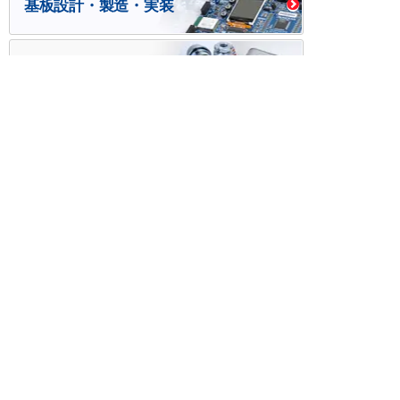
基板設計・製造・実装
ケース・ハーネス加工
※掲載されている価格には消費税、各種手数料が含まれ
ておりません。別途消費税およびお支払方法に応じた
手数料が必要になります。
※このホームページに掲載されている、記事・写真の一
部または全部をそのまま、または改変して利用・転
載・転用することを禁じます。
※商品によって販売価格が店頭価格と異なる場合がござ
います。
※弊社ではお客様が商品を選びやすくするためにデータ
シートの提供や技術情報、商品画像の表示を行ってい
ます。
しかしさまざまな事情により、これらの情報がすべて
正確であることを弊社が保証することはできません。
商品の正確な仕様等は各メーカーの最新のデータシー
トで確認して頂きますようお願いいたします。