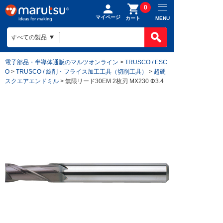
0
マイページ
MENU
カート
電子部品・半導体通販のマルツオンライン
>
TRUSCO / ESC
O
>
TRUSCO / 旋削・フライス加工工具（切削工具）
>
超硬
スクエアエンドミル
> 無限リード30EM 2枚刃 MX230 Φ3.4