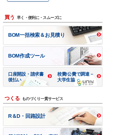
買う
早く・便利に・スムーズに
BOM一括検索＆お見積り
BOM作成ツール
口座開設・請求書
校費/公費で調達－
後払い
大学生協
つくる
ものづくり一貫サービス
R＆D・回路設計