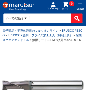
0
マイページ
MENU
カート
電子部品・半導体通販のマルツオンライン
>
TRUSCO / ESC
O
>
TRUSCO / 旋削・フライス加工工具（切削工具）
>
超硬
スクエアエンドミル
> 無限リード30EM 2枚刃 MX230 Φ3.6