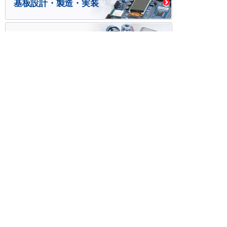
基板設計・製造・実装
ケース・ハーネス加工
※掲載されている価格には消費税、各種手数料が含まれ
ておりません。別途消費税およびお支払方法に応じた
手数料が必要になります。
※このホームページに掲載されている、記事・写真の一
部または全部をそのまま、または改変して利用・転
載・転用することを禁じます。
※商品によって販売価格が店頭価格と異なる場合がござ
います。
※弊社ではお客様が商品を選びやすくするためにデータ
シートの提供や技術情報、商品画像の表示を行ってい
ます。
しかしさまざまな事情により、これらの情報がすべて
正確であることを弊社が保証することはできません。
商品の正確な仕様等は各メーカーの最新のデータシー
トで確認して頂きますようお願いいたします。