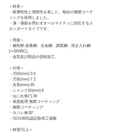
＜特長＞
・耐摩耗性と潤滑性を有した、独自の無限コーテ
ィングを採用しました。
・溝・側面を問わずオールマイティに対応するス
タンダードタイプです。
＜用途＞
・被削材:炭素鋼、合金鋼、調質鋼、焼き入れ鋼
(〜55HRC)。
・金型及び部品の切削加工。
＜仕様＞
・刃径(mm):3.6
・刃長(mm):7.2
・全長(mm):45
・シャンク径(mm):6
・ねじれ角(°):30
・表面処理:無限コーティング
・無限コーティング
・ネジレ角30°
・ISO14001認証取得工場製
＜材質/仕上＞