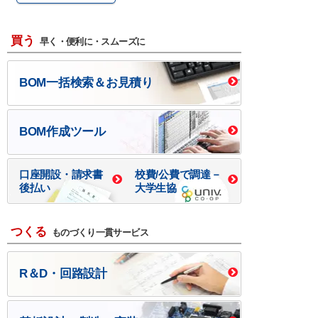
買う
早く・便利に・スムーズに
BOM一括検索＆お見積り
BOM作成ツール
口座開設・請求書
校費/公費で調達－
後払い
大学生協
つくる
ものづくり一貫サービス
R＆D・回路設計