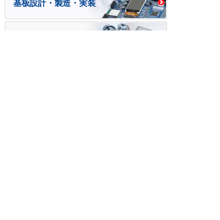
基板設計・製造・実装
ケース・ハーネス加工
※掲載されている価格には消費税、各種手数料が含まれ
ておりません。別途消費税およびお支払方法に応じた
手数料が必要になります。
※このホームページに掲載されている、記事・写真の一
部または全部をそのまま、または改変して利用・転
載・転用することを禁じます。
※商品によって販売価格が店頭価格と異なる場合がござ
います。
※弊社ではお客様が商品を選びやすくするためにデータ
シートの提供や技術情報、商品画像の表示を行ってい
ます。
しかしさまざまな事情により、これらの情報がすべて
正確であることを弊社が保証することはできません。
商品の正確な仕様等は各メーカーの最新のデータシー
トで確認して頂きますようお願いいたします。