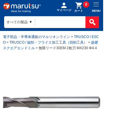
0
マイページ
MENU
カート
電子部品・半導体通販のマルツオンライン
>
TRUSCO / ESC
O
>
TRUSCO / 旋削・フライス加工工具（切削工具）
>
超硬
スクエアエンドミル
> 無限リード30EM 2枚刃 MX230 Φ4.4