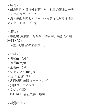
＜特長＞
・耐摩耗性と潤滑性を有した、独自の無限コーテ
ィングを採用しました。
・溝・側面を問わずオールマイティに対応するス
タンダードタイプです。
＜用途＞
・被削材:炭素鋼、合金鋼、調質鋼、焼き入れ鋼
(〜55HRC)。
・金型及び部品の切削加工。
＜仕様＞
・刃径(mm):4.4
・刃長(mm):8.8
・全長(mm):45
・シャンク径(mm):6
・ねじれ角(°):30
・表面処理:無限コーティング
・無限コーティング
・ネジレ角30°
・ISO14001認証取得工場製
＜材質/仕上＞